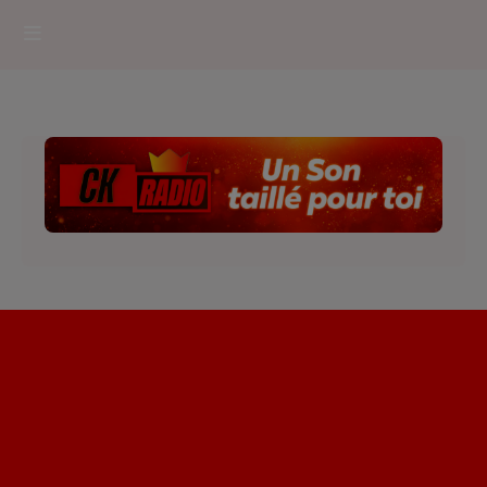
HOME
RADIOPLAYER
CK RADIO Line-up
PODCASTS
Cultur'Ciné - Jean Meurice
CONCOURS
Contact