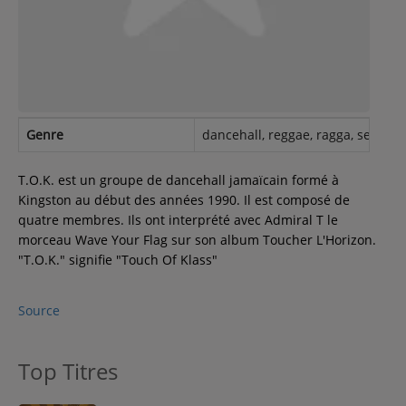
Contact
Régie Publicitaire
Genre
dancehall, reggae, ragga, seen liv
Fréquences
T.O.K. est un groupe de dancehall jamaïcain formé à
Kingston au début des années 1990. Il est composé de
quatre membres. Ils ont interprété avec Admiral T le
Recherche d'un titre
morceau Wave Your Flag sur son album Toucher L'Horizon.
"T.O.K." signifie "Touch Of Klass"
Source
SE CONNECTER
Top Titres