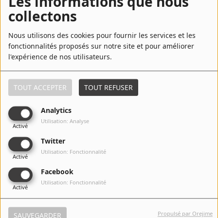
Les informations que nous
collectons
6
Haters
Nous utilisons des cookies pour fournir les services et les
fonctionnalités proposés sur notre site et pour améliorer
l'expérience de nos utilisateurs.
7
She's Hot
TOUT ACCEPTER
TOUT REFUSER
Analytics
8
Money 2 Burn
Utilisation: Analyse
Activé
Twitter
Utilisation: Fonctionnalité
Activé
9
Pengeleng
Facebook
Utilisation: Fonctionnalité
Activé
10
Hotta
Propulsé par Orejime
SAUVEGARDER