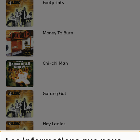
1
Footprints
2
Money To Burn
3
Chi-chi Man
4
Galang Gal
5
Hey Ladies