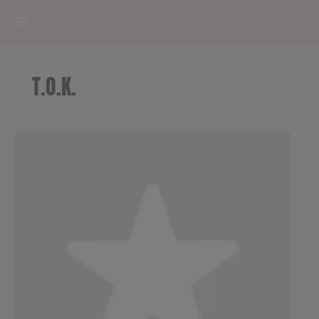
HOME
T.O.K.
RADIOPLAYER
CK RADIO Line-up
PODCASTS
Cultur'Ciné - Jean Meurice
CONCOURS
Contact