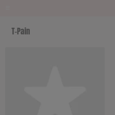
HOME
T-Pain
RADIOPLAYER
CK RADIO Line-up
PODCASTS
Cultur'Ciné - Jean Meurice
CONCOURS
Contact