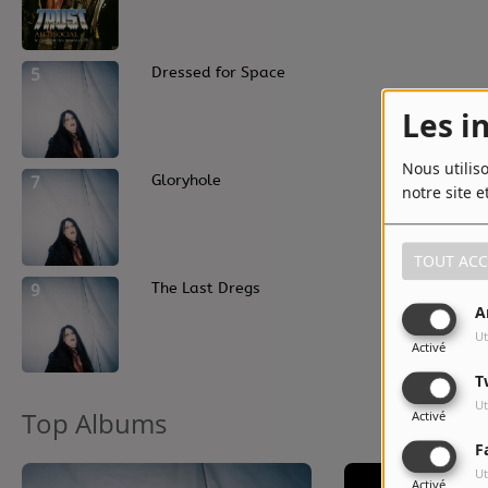
5
Dressed for Space
Les i
Nous utilis
7
Gloryhole
notre site e
TOUT ACC
9
The Last Dregs
A
Ut
Activé
T
Ut
Top Albums
Activé
F
Ut
Activé