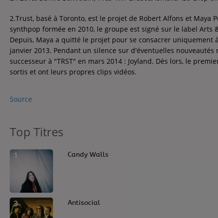
Contact
2.Trust, basé à Toronto, est le projet de Robert Alfons et Maya
Contact
synthpop formée en 2010, le groupe est signé sur le label Arts & 
Depuis, Maya a quitté le projet pour se consacrer uniquement à 
janvier 2013. Pendant un silence sur d'éventuelles nouveautés
Régie Publicitaire
successeur à "TRST" en mars 2014 : Joyland. Dès lors, le premier 
sortis et ont leurs propres clips vidéos.
Fréquences
Source
Top Titres
Recherche d'un titre
1
Candy Walls
3
Antisocial