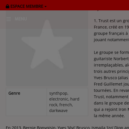
ESPACE MEMBRE
Il y a au moins d
MENU
1. Trust est un gr
France, créé en 19
groupe français à
HOME
jouant notamment
RADIOPLAYER
Le groupe se form
guitariste Norbert
CK RADIO Line-up
irremplaçables, a
trois autres princ
Yves Brusco (alias
PODCASTS
Fred Guillemet jo
Cultur'Ciné - Jean Meurice
tournées. En reva
Genre
synthpop,
Trust, notamment J
electronic, hard
dans le groupe de
rock, french,
CONCOURS
qui a rejoint Iron
darkwave
la même année.
En 2013, Bernie Bonvoisin, Yves ‘Vivi’ Brusco, Ismaila ‘Izo’ Diop