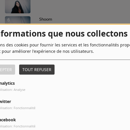
6
Shoom
nformations que nous collectons
ons des cookies pour fournir les services et les fonctionnalités pro
8
Heaven
t pour améliorer l'expérience de nos utilisateurs.
EPTER
TOUT REFUSER
10
This Ready Flesh
nalytics
ilisation: Analyse
witter
ilisation: Fonctionnalité
acebook
ilisation: Fonctionnalité