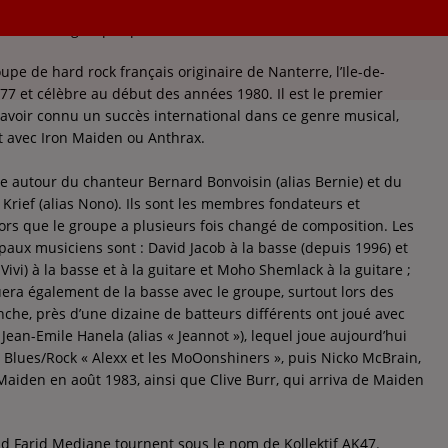
eux artistes/groupes portant le même nom:
oupe de hard rock français originaire de Nanterre, l’Ile-de-
77 et célèbre au début des années 1980. Il est le premier
 avoir connu un succès international dans ce genre musical,
 avec Iron Maiden ou Anthrax.
e autour du chanteur Bernard Bonvoisin (alias Bernie) et du
 Krief (alias Nono). Ils sont les membres fondateurs et
lors que le groupe a plusieurs fois changé de composition. Les
ipaux musiciens sont : David Jacob à la basse (depuis 1996) et
 Vivi) à la basse et à la guitare et Moho Shemlack à la guitare ;
uera également de la basse avec le groupe, surtout lors des
nche, près d’une dizaine de batteurs différents ont joué avec
ean-Emile Hanela (alias « Jeannot »), lequel joue aujourd’hui
 Blues/Rock « Alexx et les MoOonshiners », puis Nicko McBrain,
 Maiden en août 1983, ainsi que Clive Burr, qui arriva de Maiden
 and Farid Medjane tournent sous le nom de Kollektif AK47.