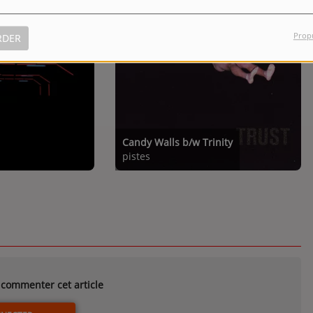
Prop
RDER
Candy Walls b/w Trinity
pistes
commenter cet article