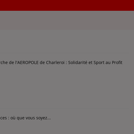
eroi 2024 : Plongez dans un Tourbillon de Traditions et de
che de l'AEROPOLE de Charleroi : Solidarité et Sport au Profit
Emmenez CK RADIO en vacances : où que vous soyez...