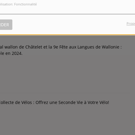
ilisation: Fonctionnalité
Prop
RDER
val wallon de Châtelet et la 9e Fête aux Langues de Wallonie :
le en 2024.
llecte de Vélos : Offrez une Seconde Vie à Votre Vélo!