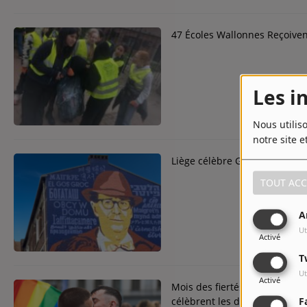
47 Écoles Wallonnes Reçoivent
Les i
Nous utilis
notre site e
Liège célèbre Georges Sime
TOUT ACC
A
Ut
Activé
T
Ut
Activé
Mois des fiertés 2024 : Bruxel
célèbrent les droits LGBTQIA
F