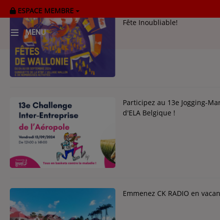
ESPACE MEMBRE
Les Fêtes de Wallonie à Charl
Fête Inoubliable!
MENU
HOME
RADIOPLAYER
CK RADIO Line-up
Participez au 13e Jogging-Mar
d'ELA Belgique !
PODCASTS
Cultur'Ciné - Jean Meurice
CONCOURS