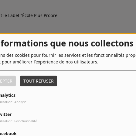
 le Label "École Plus Propre
nformations que nous collectons
ons des cookies pour fournir les services et les fonctionnalités pro
t pour améliorer l'expérience de nos utilisateurs.
non avec une fresque monumentale à Outremeuse.
EPTER
TOUT REFUSER
nalytics
ilisation: Analyse
witter
ilisation: Fonctionnalité
les, Liège et Namur se parent des couleurs de l’arc-en-ciel et
+
acebook