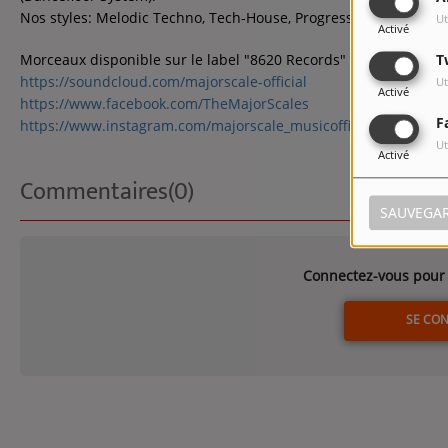
Nos styles: Melodic Techno, Tech-House, Progressive et House.
Ut
Activé
Morceaux disponible sur le label "8620 Records" (Lemon Juice 
T
https://soundcloud.com/majorscale-official
Ut
Activé
https://www.facebook.com/TheMajorScales
F
https://www.instagram.com/majorscale_musicofficial/
Ut
Activé
Commentaires(0)
SAUVEGA
Connectez-vous pour 
SE CO