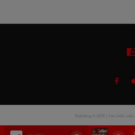
RadioKing © 2026 | Site radio créé