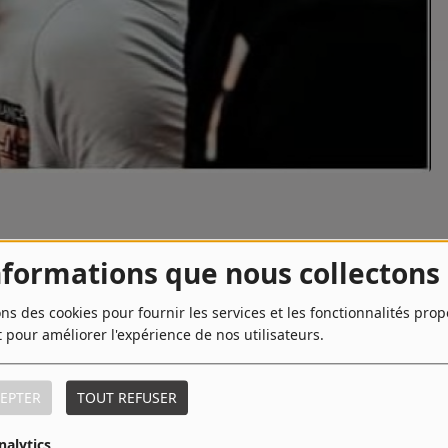
nformations que nous collectons
lieux les plus festifs de Belgique comme Tour & Taxis, Industria
e former un groupe sous le pseudonyme "The Major Scales".
ons des cookies pour fournir les services et les fonctionnalités pro
 tels que Scène sur Sambre, City Parade, Seneffe Festival, «Les
t pour améliorer l'expérience de nos utilisateurs.
res.
mme Tir’Bouchon (Gerpinnes), “La cuve” (Namur), “The Spin”
EPTER
TOUT REFUSER
y's), XBeat (Underground Inside) et Frequence Eghezée
nalytics