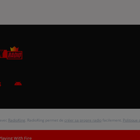
 avec
RadioKing
. RadioKing permet de
créer sa propre radio
facilement.
Politique 
Playing With Fire