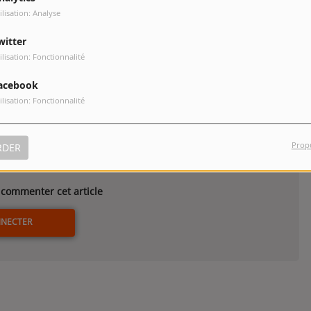
ilisation: Analyse
Records)
witter
ilisation: Fonctionnalité
acebook
ilisation: Fonctionnalité
Prop
RDER
commenter cet article
NNECTER