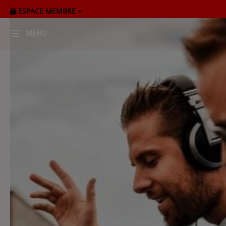
ESPACE MEMBRE
MENU
HOME
RADIOPLAYER
CK RADIO Line-up
PODCASTS
Cultur'Ciné - Jean Meurice
CONCOURS