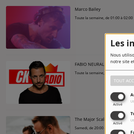
Marco Bailey
Toute la semaine, de 01:00 à 02:00
Les i
Nous utilis
notre site e
FABIO NEURAL
Toute la semaine, de 22:00 à 23:00
TOUT ACC
A
Ut
Activé
T
The Major Scales
Ut
Activé
Samedi, de 20:00 à 22:00
F