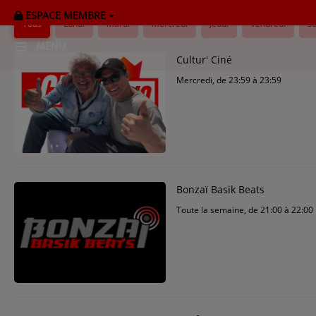
ESPACE MEMBRE
Tous
Lundi
Mardi
Mercredi
Jeudi
Vendredi
S
MENU
Cultur' Ciné
Mercredi, de 23:59 à 23:59
HOME
RADIOPLAYER
CK RADIO Line-up
Bonzaï Basik Beats
PODCASTS
Toute la semaine, de 21:00 à 22:00
Cultur'Ciné - Jean Meurice
CONCOURS