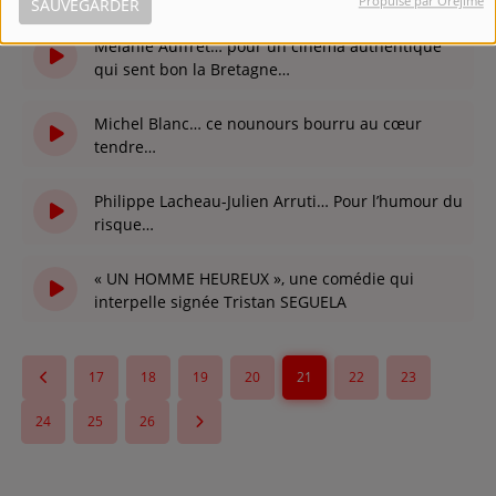
Propulsé par Orejime
SAUVEGARDER
Mélanie Auffret… pour un cinéma authentique
qui sent bon la Bretagne…
il y a 3 ans
Michel Blanc… ce nounours bourru au cœur
tendre…
il y a 3 ans
Philippe Lacheau-Julien Arruti… Pour l’humour du
risque…
il y a 3 ans
« UN HOMME HEUREUX », une comédie qui
interpelle signée Tristan SEGUELA
il y a 3 ans
17
18
19
20
21
22
23
24
25
26