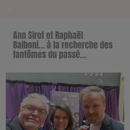
HOME
Ann Sirot et Raphaël
RADIOPLAYER
Balboni… à la recherche des
fantômes du passé…
CK RADIO Line-up
PODCASTS
Cultur'Ciné - Jean Meurice
CONCOURS
Contact