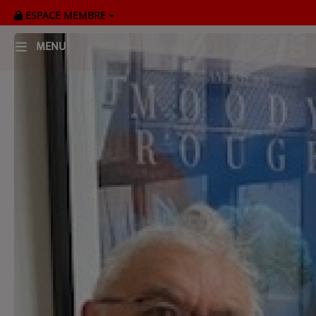
ESPACE MEMBRE
MENU
HOME
RADIOPLAYER
CK RADIO Line-up
PODCASTS
Cultur'Ciné - Jean Meurice
CONCOURS