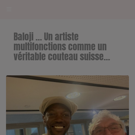
HOME
Baloji … Un artiste
RADIOPLAYER
multifonctions comme un
véritable couteau suisse…
CK RADIO Line-up
PODCASTS
Cultur'Ciné - Jean Meurice
CONCOURS
Contact