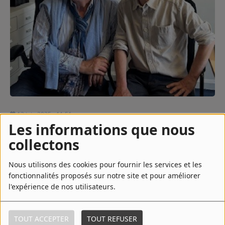
Contact
Régie Publicitaire
Fréquences
12 juin 2025 - 11:51
Les informations que nous
Recherche d'un titre
collectons
TÉLÉCHARGER LE PODCAST
ÉCOUTER LE PODCAST
Nous utilisons des cookies pour fournir les services et les
Mon premier, Auguste, fut le premier homme à atteindre la
SE CONNECTER
fonctionnalités proposés sur notre site et pour améliorer
stratosphère. Il côtoya Einstein et Marie Curie et inspira
l'expérience de nos utilisateurs.
Hergé pour créer le Professeur Tournesol.
Mon deuxième, Jacques, explora les fonds marins à plus de
10.000 mètres.
TOUT ACCEPTER
TOUT REFUSER