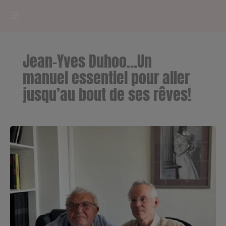
HOME
Jean-Yves Duhoo…Un
RADIOPLAYER
manuel essentiel pour aller
jusqu’au bout de ses rêves!
CK RADIO Line-up
PODCASTS
Cultur'Ciné - Jean Meurice
CONCOURS
Contact