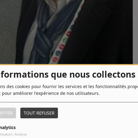
nformations que nous collectons
ons des cookies pour fournir les services et les fonctionnalités pro
t pour améliorer l'expérience de nos utilisateurs.
TÉLÉCHARGER LE PODCAST
EPTER
TOUT REFUSER
gré son jeune âge, Kacey a déjà une longue carrière derrière lui
nalytics
 Isabelle Huppert et Olivier Gourmet (« Home »). Excusez du
ilisation: Analyse
euve, Virginie Efira entre autres… Le comédien suisse est