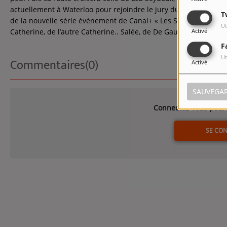
actuellement à Waterloo pour rejoindre le jury du Festival du F
T
de la nouvelle série événement de Canal+ « Les Sentinelles », de
Ut
Activé
Catherine, de l’autre Catherine.. Salée, de De Gaulle, de Sam L
F
Ut
Commentaires(0)
Activé
SAUVEGA
Connectez-vous pour 
SE CO