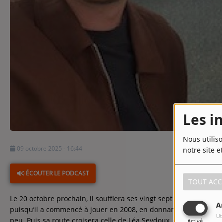
Contact
Contact
Régie Publicitaire
Fréquences
Les i
Nous utilis
Recherche d'un titre
09 octobre 2025 - 16:44
notre site e
ÉCOUTER LE PODCAST
TOUT ACC
Le 20 octobre prochain, il soufflera ses vingt sept bougies. Mal
A
puisqu’il a commencé à jouer en 2008, en donnant la réplique à
Ut
peu. Puis sa route croisera celle de Léa Seydoux, Catherine Den
Activé