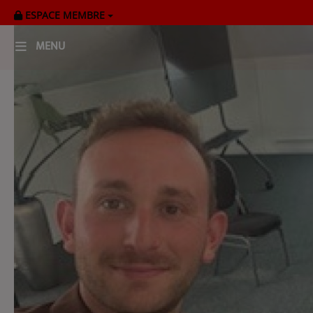
ESPACE MEMBRE
MENU
HOME
RADIOPLAYER
CK RADIO Line-up
PODCASTS
Cultur'Ciné - Jean Meurice
CONCOURS