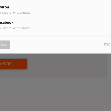
ilm Historique présidé par Régis Wargnier. Rencontre. On y parle
witter
 Virginie Efira, de cheval, de Guillaume Senez, de la Grande
ilisation: Fonctionnalité
ouwyck, de la Suisse…
acebook
ilisation: Fonctionnalité
Prop
RDER
commenter cet article
NNECTER