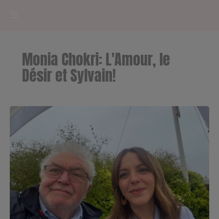
HOME
Monia Chokri: L'Amour, le
RADIOPLAYER
Désir et Sylvain!
CK RADIO Line-up
PODCASTS
Cultur'Ciné - Jean Meurice
CONCOURS
Contact