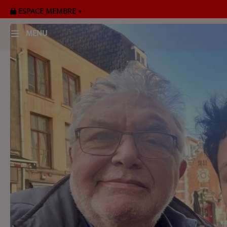
ESPACE MEMBRE
MENU
HOME
RADIOPLAYER
CK RADIO Line-up
PODCASTS
Cultur'Ciné - Jean Meurice
CONCOURS