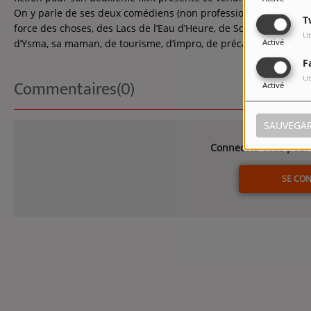
On y parle de ses deux comédiens (non professionnels) Purdey 
T
force des choses, des Lacs de l’Eau d’Heure, de Sclayn, de sa c
Ut
Activé
d’Ysma, sa maman, de tourisme, d’impro, de précarité, de musiq
F
Ut
Commentaires(0)
Activé
SAUVEGA
Connectez-vous pour 
SE CO