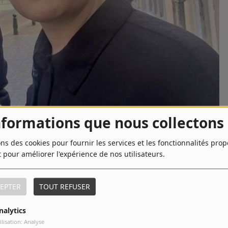
nformations que nous collectons
ons des cookies pour fournir les services et les fonctionnalités pro
t pour améliorer l'expérience de nos utilisateurs.
TÉLÉCHARGER LE PODCAST
EPTER
TOUT REFUSER
’Eau d’Heure.
nalytics
i » en 2022, la réalisatrice belge Paloma Sermon-Daï a choisi la
ilisation: Analyse
maine de la Critique: « Il Pleut dans la Maison ». Rencontre.