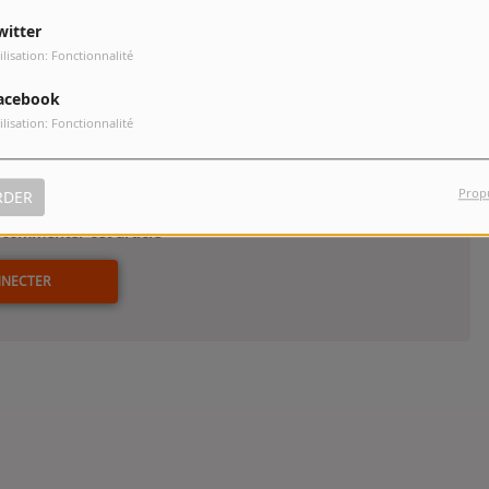
et Makenzy Lombes, de ces adolescents déjà adultes par la
witter
ollaboration avec Frédéric Noirhomme, son directeur de la photo,
ilisation: Fonctionnalité
ue…. (Wallonie Bruxelles Images ; Cineart.be).
acebook
ilisation: Fonctionnalité
Prop
RDER
commenter cet article
NNECTER