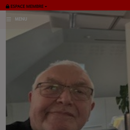
ESPACE MEMBRE
MENU
HOME
RADIOPLAYER
CK RADIO Line-up
PODCASTS
Cultur'Ciné - Jean Meurice
CONCOURS