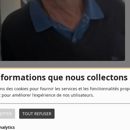
nformations que nous collectons
TÉLÉCHARGER LE PODCAST
ons des cookies pour fournir les services et les fonctionnalités pro
t pour améliorer l'expérience de nos utilisateurs.
EPTER
TOUT REFUSER
eneuve, qui a remporté l’
Oscar du meilleur film étranger
, le
es et des destins personnels pris dans de grands
nalytics