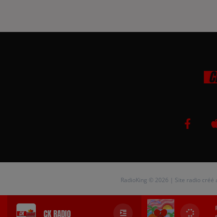
RadioKing © 2026 | Site radio créé
CK RADIO