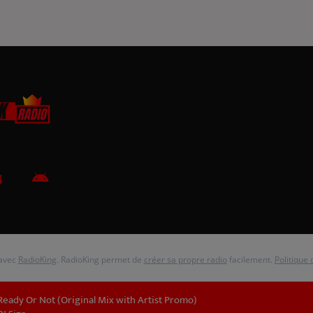
 avec
RadioKing
. RadioKing permet de
créer sa propre radio
facilement.
Politique 
Ready Or Not (Original Mix with Artist Promo)