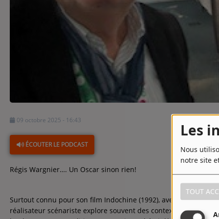
Contact
Contact
Régie Publicitaire
Fréquences
09 octobre 2025 - 16:43
Les i
Recherche d'un titre
ÉCOUTER LE PODCAST
Nous utilis
notre site e
Régis Wargnier…. Un Oscar sinon rien!
TOUT ACC
Surtout connu pour son film
Indochine (1992)
, avec Catherine D
réalisateur scénariste explore souvent des contextes historiqu
A