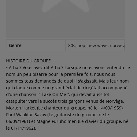
Contact
Régie Publicitaire
Genre
80s, pop, new wave, norwegian, s
Fréquences
HISTOIRE DU GROUPE
• A-ha ? Vous avez dit A-ha ? Lorsque nous avons entendu ce
nom un peu bizarre pour la première fois, nous nous
Recherche d'un titre
sommes tous demandés de quoi il s'agissait. Mais leur nom,
qui claque comme un grand éclat de rire,était accompagné
d'une chanson, " Take On Me ", qui devait aussitôt
catapulter vers le succès trois garçons venus de Norvège,
SE CONNECTER
Morten Harket (Le chanteur du groupe, né le 14/09/1959),
Paul Waaktar-Savoy (Le guitariste du groupe, né le
06/09/1961) et Magne Furuholmen (Le clavier du groupe, né
le 01/11/1962).