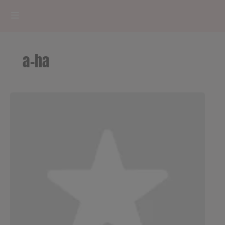
HOME
a-ha
RADIOPLAYER
CK RADIO Line-up
PODCASTS
Cultur'Ciné - Jean Meurice
CONCOURS
Contact