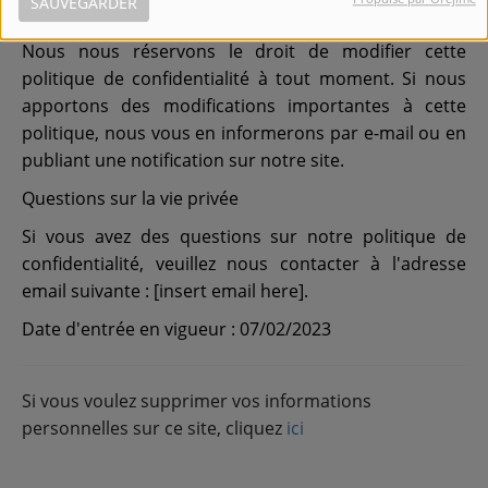
SAUVEGARDER
Modifications de cette politique de confidentialité
Nous nous réservons le droit de modifier cette
politique de confidentialité à tout moment. Si nous
apportons des modifications importantes à cette
politique, nous vous en informerons par e-mail ou en
publiant une notification sur notre site.
Questions sur la vie privée
Si vous avez des questions sur notre politique de
confidentialité, veuillez nous contacter à l'adresse
email suivante : [insert email here].
Date d'entrée en vigueur : 07/02/2023
Si vous voulez supprimer vos informations
personnelles sur ce site, cliquez
ici