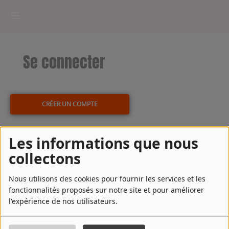
HOME
Se connecter
RADIOPLAYER
CK RADIO Line-up
CRÉER UN COMPTE
PODCASTS
Email
Les informations que nous
Cultur'Ciné - Jean Meurice
collectons
(L’email est obligatoire )
Mot de passe
CONCOURS
Nous utilisons des cookies pour fournir les services et les
fonctionnalités proposés sur notre site et pour améliorer
l'expérience de nos utilisateurs.
(Le mot de passe est obligatoire)
Contact
SE CONNECTER