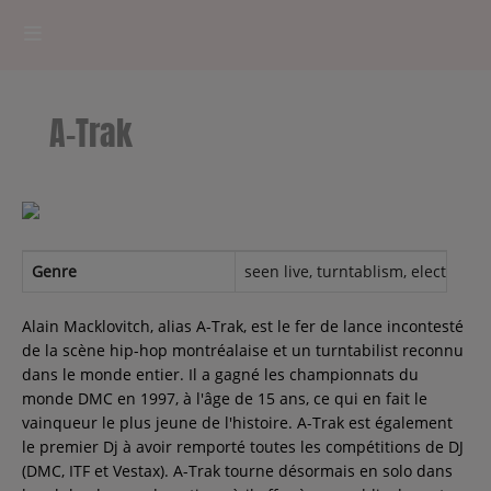
HOME
A-Trak
RADIOPLAYER
CK RADIO Line-up
PODCASTS
Genre
seen live, turntablism, electronic
Cultur'Ciné - Jean Meurice
Alain Macklovitch, alias A-Trak, est le fer de lance incontesté
de la scène hip-hop montréalaise et un turntabilist reconnu
dans le monde entier. Il a gagné les championnats du
CONCOURS
monde DMC en 1997, à l'âge de 15 ans, ce qui en fait le
vainqueur le plus jeune de l'histoire. A-Trak est également
le premier Dj à avoir remporté toutes les compétitions de DJ
(DMC, ITF et Vestax). A-Trak tourne désormais en solo dans
Contact