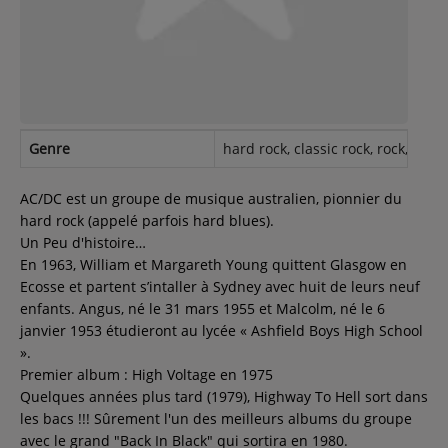
Contact
Régie Publicitaire
Genre
hard rock, classic rock, rock, heav
Fréquences
AC/DC est un groupe de musique australien, pionnier du
hard rock (appelé parfois hard blues).
Un Peu d'histoire…
Recherche d'un titre
En 1963, William et Margareth Young quittent Glasgow en
Ecosse et partent s’intaller à Sydney avec huit de leurs neuf
enfants. Angus, né le 31 mars 1955 et Malcolm, né le 6
janvier 1953 étudieront au lycée « Ashfield Boys High School
SE CONNECTER
».
Premier album : High Voltage en 1975
Quelques années plus tard (1979), Highway To Hell sort dans
les bacs !!! Sûrement l'un des meilleurs albums du groupe
avec le grand "Back In Black" qui sortira en 1980.