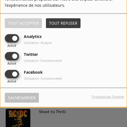
3
Thunderstruck
l'expérience de nos utilisateurs.
TOUT ACCEPTER
TOUT REFUSER
4
You Shook Me All Night Long
Analytics
Utilisation: Analyse
Activé
Twitter
5
T.N.T.
Utilisation: Fonctionnalité
Activé
Facebook
Utilisation: Fonctionnalité
Activé
6
Hells Bells
Propulsé par Orejime
SAUVEGARDER
7
Shoot to Thrill