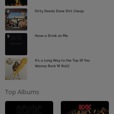
8
Dirty Deeds Done Dirt Cheap
9
Have a Drink on Me
10
It's a Long Way to the Top (If You
Wanna Rock 'N' Roll)
Top Albums