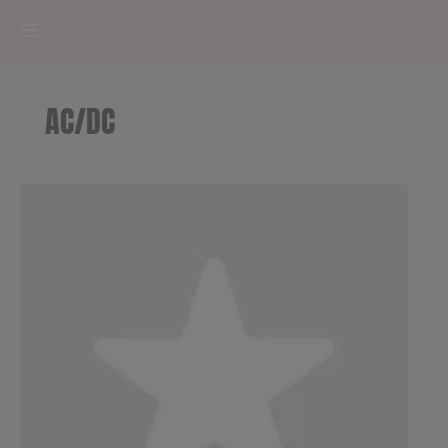
HOME
AC/DC
RADIOPLAYER
CK RADIO Line-up
PODCASTS
Cultur'Ciné - Jean Meurice
CONCOURS
Contact