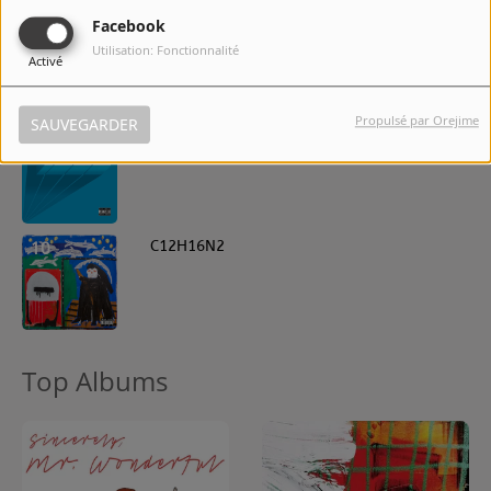
Facebook
8
Tear Away Shorts
Utilisation: Fonctionnalité
Activé
Propulsé par Orejime
SAUVEGARDER
9
Bonzai
10
C12H16N2
Top Albums