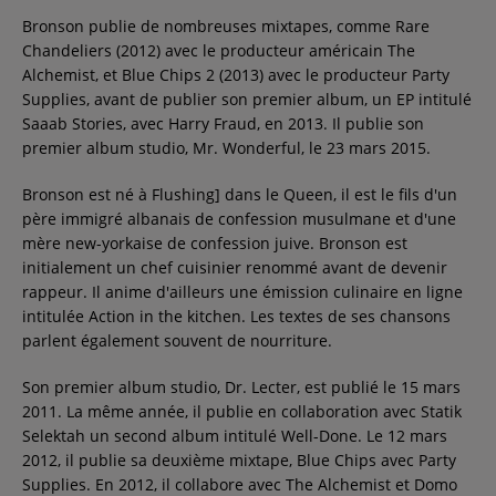
Bronson publie de nombreuses mixtapes, comme Rare
Contact
Chandeliers (2012) avec le producteur américain The
Alchemist, et Blue Chips 2 (2013) avec le producteur Party
Supplies, avant de publier son premier album, un EP intitulé
Régie Publicitaire
Saaab Stories, avec Harry Fraud, en 2013. Il publie son
premier album studio, Mr. Wonderful, le 23 mars 2015.
Fréquences
Bronson est né à Flushing] dans le Queen, il est le fils d'un
père immigré albanais de confession musulmane et d'une
mère new-yorkaise de confession juive. Bronson est
initialement un chef cuisinier renommé avant de devenir
Recherche d'un titre
rappeur. Il anime d'ailleurs une émission culinaire en ligne
intitulée Action in the kitchen. Les textes de ses chansons
parlent également souvent de nourriture.
SE CONNECTER
Son premier album studio, Dr. Lecter, est publié le 15 mars
2011. La même année, il publie en collaboration avec Statik
Selektah un second album intitulé Well-Done. Le 12 mars
2012, il publie sa deuxième mixtape, Blue Chips avec Party
Supplies. En 2012, il collabore avec The Alchemist et Domo