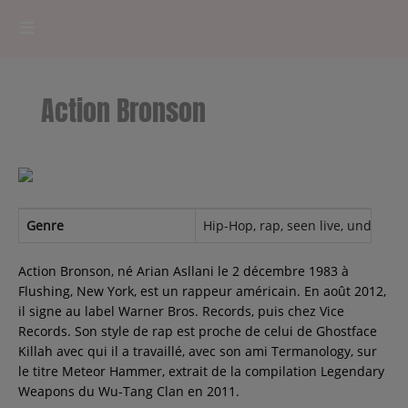
HOME
Action Bronson
RADIOPLAYER
CK RADIO Line-up
PODCASTS
Genre
Hip-Hop, rap, seen live, undergr
Cultur'Ciné - Jean Meurice
Action Bronson, né Arian Asllani le 2 décembre 1983 à
Flushing, New York, est un rappeur américain. En août 2012,
il signe au label Warner Bros. Records, puis chez Vice
CONCOURS
Records. Son style de rap est proche de celui de Ghostface
Killah avec qui il a travaillé, avec son ami Termanology, sur
le titre Meteor Hammer, extrait de la compilation Legendary
Weapons du Wu-Tang Clan en 2011.
Contact