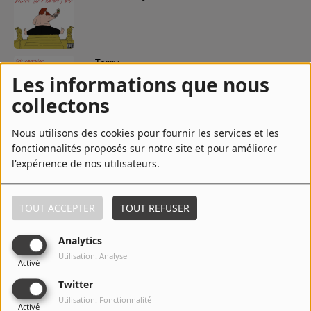
4
Terry
Les informations que nous
collectons
5
Imported Goods
Nous utilisons des cookies pour fournir les services et les
fonctionnalités proposés sur notre site et pour améliorer
l'expérience de nos utilisateurs.
6
Sergio
TOUT ACCEPTER
TOUT REFUSER
Analytics
Utilisation: Analyse
Activé
7
Easy Rider
Twitter
Utilisation: Fonctionnalité
Activé