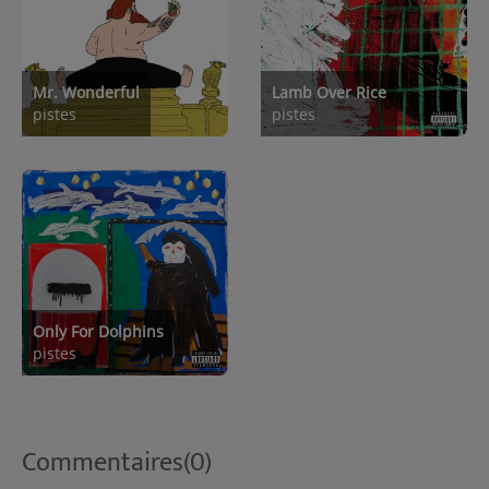
Mr. Wonderful
Lamb Over Rice
pistes
pistes
Only For Dolphins
pistes
Commentaires(0)