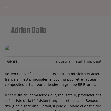
HOME
Adrien Gallo
RADIOPLAYER
CK RADIO Line-up
PODCASTS
Genre
industrial metal, Trippy, autistic 
Cultur'Ciné - Jean Meurice
Adrien Gallo, né le 2 juillet 1989, est un musicien et acteur
français. Il est principalement connu pour être l'auteur
compositeur, chanteur et leader du groupe BB Brunes.
CONCOURS
Il est le fils de Jean-Pierre Gallo, réalisateur, producteur et
scénariste de la télévision française, et de Latifa Benaoudia,
d'origine algérienne. Enfant, il joue du piano et c'est à dix
Contact