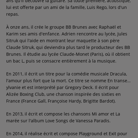
ans qu'il découvre la guitare. Sa toute première, acoustique,
lui est offerte par un ami de la famille, Luis Rego, lors d'un
Contact
repas.
À onze ans, il crée le groupe BB Brunes avec Raphaël et
Régie Publicitaire
Karim ses amis d'enfance. Adrien rencontre au lycée, Jules
Sitruk qui l'aide en montrant leur maquette à son père
Claude Sitruk, qui deviendra plus tard le producteur des BB
Fréquences
Brunes. Il étudie au lycée Claude-Monet (Paris), où il obtient
un bac L, puis se consacre entièrement à la musique.
En 2011, il écrit un titre pour la comédie musicale Dracula,
Recherche d'un titre
l'amour plus fort que la mort. Ce titre se nomme En transe…
ylvanie et est interprété par Gregory Deck. Il écrit pour
Alizée Boxing Club, une chanson inspirée des sixties en
France (France Gall, Françoise Hardy, Brigitte Bardot).
SE CONNECTER
En 2013, il écrit et compose les chansons Mi amor et La
marée sur l'album Love Songs de Vanessa Paradis.
En 2014, il réalise écrit et compose Playground et Exit pour