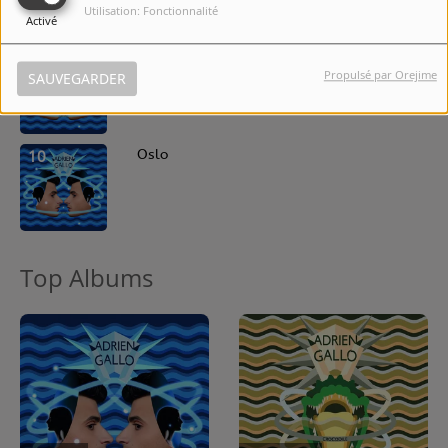
Utilisation: Fonctionnalité
Activé
9
Mea Culpa
Propulsé par Orejime
SAUVEGARDER
10
Oslo
Top Albums