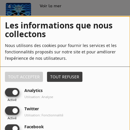
4
Voir la mer
Les informations que nous
collectons
5
Chut
Nous utilisons des cookies pour fournir les services et les
fonctionnalités proposés sur notre site et pour améliorer
l'expérience de nos utilisateurs.
6
Monokini - Radio Edit
TOUT ACCEPTER
TOUT REFUSER
Analytics
7
Atlas
Utilisation: Analyse
Activé
Twitter
Utilisation: Fonctionnalité
Activé
8
Sarah Sahara
Facebook