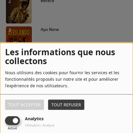
2
Betece
3
Ayo Nene
Les informations que nous
collectons
4
Reference
Nous utilisons des cookies pour fournir les services et les
fonctionnalités proposés sur notre site et pour améliorer
l'expérience de nos utilisateurs.
5
Yaye Boy
TOUT ACCEPTER
TOUT REFUSER
6
Aïcha
Analytics
Utilisation: Analyse
Activé