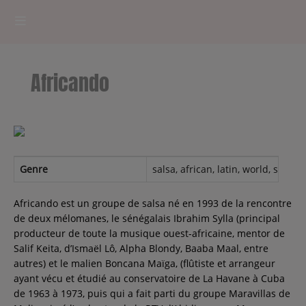
HOME
Africando
RADIOPLAYER
CK RADIO Line-up
PODCASTS
Genre
salsa, african, latin, world, senega
Cultur'Ciné - Jean Meurice
Africando est un groupe de salsa né en 1993 de la rencontre
de deux mélomanes, le sénégalais Ibrahim Sylla (principal
producteur de toute la musique ouest-africaine, mentor de
CONCOURS
Salif Keita, d’Ismaël Lô, Alpha Blondy, Baaba Maal, entre
autres) et le malien Boncana Maïga, (flûtiste et arrangeur
ayant vécu et étudié au conservatoire de La Havane à Cuba
de 1963 à 1973, puis qui a fait parti du groupe Maravillas de
Contact