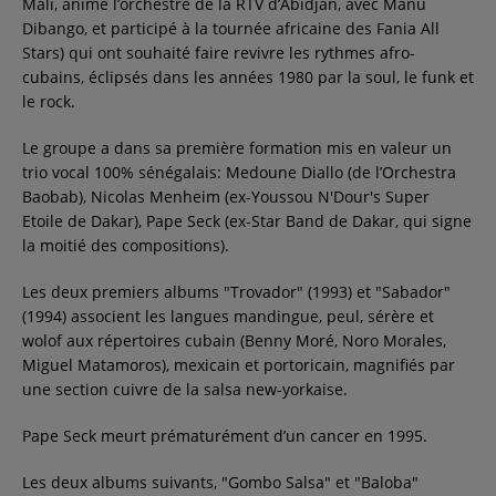
Mali, animé l’orchestre de la RTV d’Abidjan, avec Manu
Contact
Dibango, et participé à la tournée africaine des Fania All
Stars) qui ont souhaité faire revivre les rythmes afro-
cubains, éclipsés dans les années 1980 par la soul, le funk et
Régie Publicitaire
le rock.
Le groupe a dans sa première formation mis en valeur un
trio vocal 100% sénégalais: Medoune Diallo (de l’Orchestra
Fréquences
Baobab), Nicolas Menheim (ex-Youssou N'Dour's Super
Etoile de Dakar), Pape Seck (ex-Star Band de Dakar, qui signe
la moitié des compositions).
Recherche d'un titre
Les deux premiers albums "Trovador" (1993) et "Sabador"
(1994) associent les langues mandingue, peul, sérère et
wolof aux répertoires cubain (Benny Moré, Noro Morales,
Miguel Matamoros), mexicain et portoricain, magnifiés par
SE CONNECTER
une section cuivre de la salsa new-yorkaise.
Pape Seck meurt prématurément d’un cancer en 1995.
Les deux albums suivants, "Gombo Salsa" et "Baloba"