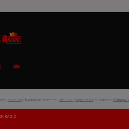
 avec
RadioKing
. RadioKing permet de
créer sa propre radio
facilement.
Politique 
CK RADIO