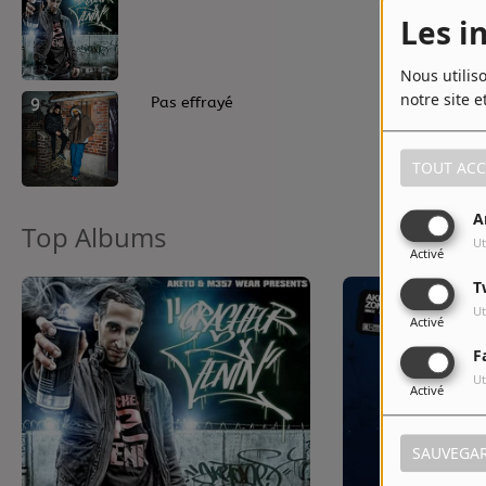
Les i
Nous utilis
notre site e
9
Pas effrayé
TOUT ACC
A
Top Albums
Ut
Activé
T
Ut
Activé
F
Ut
Activé
SAUVEGA