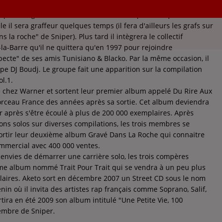
p dès l'âge de ses 13 ans, mais il ne se spécialise pas dans le
le il sera graffeur quelques temps (il fera d'ailleurs les grafs sur
 la roche" de Sniper). Plus tard il intègrera le collectif
la-Barre qu'il ne quittera qu'en 1997 pour rejoindre
pecte" de ses amis Tunisiano & Blacko. Par la même occasion, il
e DJ Boudj. Le groupe fait une apparition sur la compilation
l.1.
te chez Warner et sortent leur premier album appelé Du Rire Aux
rceau France des années après sa sortie. Cet album deviendra
r après s'être écoulé à plus de 200 000 exemplaires. Après
ons solos sur diverses compilations, les trois membres se
ortir leur deuxième album Gravé Dans La Roche qui connaitre
mmercial avec 400 000 ventes.
envies de démarrer une carrière solo, les trois compères
ème album nommé Trait Pour Trait qui se vendra à un peu plus
aires. Aketo sort en décembre 2007 un Street CD sous le nom
in où il invita des artistes rap français comme Soprano, Salif,
tira en été 2009 son album intitulé "Une Petite Vie, 100
embre de Sniper.