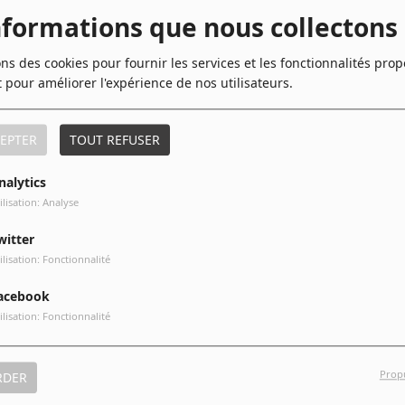
nformations que nous collectons
ons des cookies pour fournir les services et les fonctionnalités pro
t pour améliorer l'expérience de nos utilisateurs.
10
Reveillons Nous feat Salif &
Soprano
EPTER
TOUT REFUSER
nalytics
ilisation: Analyse
witter
ilisation: Fonctionnalité
acebook
ilisation: Fonctionnalité
Prop
RDER