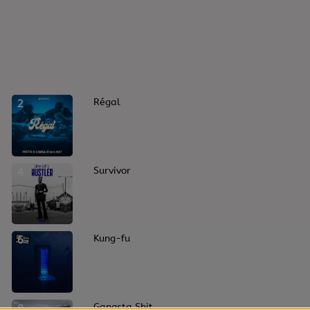
2
Régal
4
Survivor
6
Kung-fu
8
Gangsta Shit