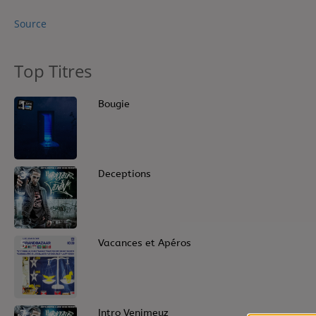
Contact
Source
Contact
Top Titres
Régie Publicitaire
1
Bougie
Fréquences
3
Deceptions
Recherche d'un titre
5
Vacances et Apéros
7
Intro Venimeuz