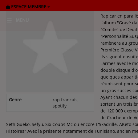
ESPACE MEMBRE
Aketo touche au Ra
Rap car en parallè
MENU
l'album "Gravé dans
"Comité" de Deuil-
"Personnalité Sus
HOME
ramènera au group
Première Classe Vo
RADIOPLAYER
Ils signent ensui
Larmes avec le mo
CK RADIO Line-up
double disque d'o
quelques appariti
réunissent pour s
PODCASTS
un gros succès co
Cultur'Ciné - Jean Meurice
Ayant chacun des 
Genre
rap francais,
sortent un troisi
spotify
de 120 000 exempl
CONCOURS
de Cracheur de Ven
Seth Gueko, Sefyu, Six Coups Mc ou encore L'Skadrille. AKeto sor
Histoires" Avec la présente notamment de Tunisiano, ancien m