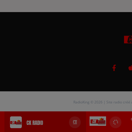
RadioKing © 2026 | Site radio créé
CK RADIO