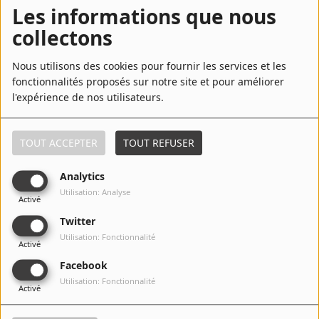
Les informations que nous
collectons
6
Beautiful
Nous utilisons des cookies pour fournir les services et les
fonctionnalités proposés sur notre site et pour améliorer
l'expérience de nos utilisateurs.
7
Locked Up
TOUT ACCEPTER
TOUT REFUSER
Analytics
Utilisation: Analyse
8
Sorry, Blame It On Me
Activé
Twitter
Utilisation: Fonctionnalité
Activé
Facebook
9
Keep You Much Longer
Utilisation: Fonctionnalité
Activé