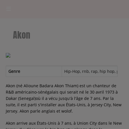
HOME
Akon
RADIOPLAYER
CK RADIO Line-up
PODCASTS
Genre
Hip-Hop, rnb, rap, hip hop, pop
Cultur'Ciné - Jean Meurice
Akon (né Alioune Badara Akon Thiam) est un chanteur de
R&B américaino-sénégalais qui serait né le 30 avril 1973 à
Dakar (Senegal)où il a vécu jusqu'à l'âge de 7 ans. Par la
CONCOURS
suite, il est parti s'installer aux États-Unis, à Jersey City, New
Jersey. Akon parle anglais et wolof.
Akon arrive aux États-Unis à 7 ans, à Union City dans le New
Contact