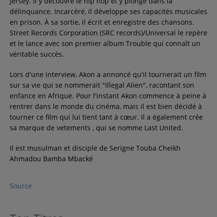
Jersey. Il y découvre le hip hop et y plonge dans la
délinquance. Incarcéré, il développe ses capacités musicales
Contact
en prison. À sa sortie, il écrit et enregistre des chansons.
Street Records Corporation (SRC records)/Universal le repère
et le lance avec son premier album Trouble qui connaît un
Régie Publicitaire
véritable succès.
Lors d'une interview, Akon a annoncé qu'il tournerait un film
Fréquences
sur sa vie qui se nommerait "Illegal Alien", racontant son
enfance en Afrique. Pour l'instant Akon commence à peine à
rentrer dans le monde du cinéma, mais il est bien décidé à
tourner ce film qui lui tient tant à cœur. Il a également crée
Recherche d'un titre
sa marque de vetements , qui se nomme Last United.
Il est musulman et disciple de Serigne Touba Cheikh
Ahmadou Bamba Mbacké
SE CONNECTER
Source