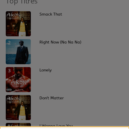
Top Titres
1
Smack That
2
Right Now (Na Na Na)
3
Lonely
4
Don't Matter
5
I Wanna Love You