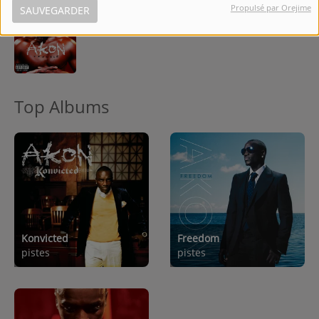
Propulsé par Orejime
SAUVEGARDER
10
Bananza (Belly Dancer)
Top Albums
Konvicted
Freedom
pistes
pistes