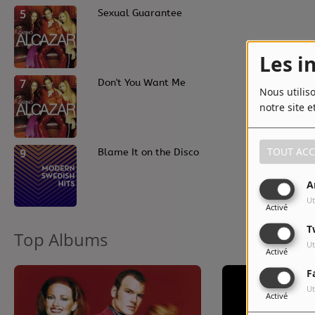
5
Sexual Guarantee
Les i
7
Don't You Want Me
Nous utilis
notre site e
TOUT ACC
9
Blame It on the Disco
A
Ut
Activé
T
Top Albums
Ut
Activé
F
Ut
Activé