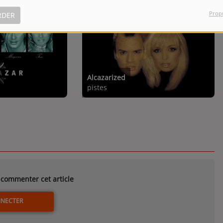
Prop
RDER
e
Alcazarized
pistes
commenter cet article
NNECTER