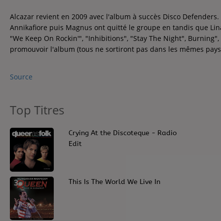
Contact
Alcazar revient en 2009 avec l'album à succès Disco Defenders. S
Contact
Annikafiore puis Magnus ont quitté le groupe en tandis que Lin
"We Keep On Rockin'", "Inhibitions", "Stay The Night", Burning",
promouvoir l'album (tous ne sortiront pas dans les mêmes pays)
Régie Publicitaire
Source
Fréquences
Top Titres
1
Crying At the Discoteque - Radio
Recherche d'un titre
Edit
3
This Is The World We Live In