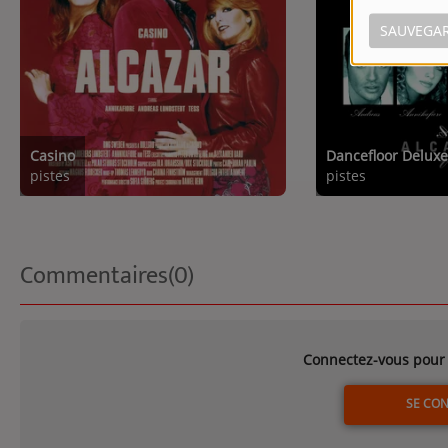
SAUVEGA
Casino
Dancefloor Delux
pistes
pistes
Commentaires(0)
Connectez-vous pour 
SE CO