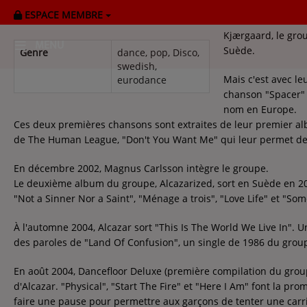
ESPACE MEMBRE
Formé en 1998 ave
Kjærgaard, le grou
MENU
Suède.
Genre
dance, pop, Disco,
swedish,
Mais c'est avec l
eurodance
HOME
chanson "Spacer" 
nom en Europe.
RADIOPLAYER
Ces deux premières chansons sont extraites de leur premier alb
de The Human League, "Don't You Want Me" qui leur permet de 
CK RADIO Line-up
En décembre 2002, Magnus Carlsson intègre le groupe.
Le deuxième album du groupe, Alcazarized, sort en Suède en 200
PODCASTS
"Not a Sinner Nor a Saint", "Ménage a trois", "Love Life" et "So
Cultur'Ciné - Jean Meurice
À l'automne 2004, Alcazar sort "This Is The World We Live In".
des paroles de "Land Of Confusion", un single de 1986 du groupe 
CONCOURS
En août 2004, Dancefloor Deluxe (première compilation du group
d'Alcazar. "Physical", "Start The Fire" et "Here I Am" font la p
faire une pause pour permettre aux garçons de tenter une carri