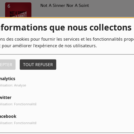
6
Not A Sinner Nor A Saint
nformations que nous collectons
8
Crying At the Discotheque
ons des cookies pour fournir les services et les fonctionnalités pro
t pour améliorer l'expérience de nos utilisateurs.
EPTER
TOUT REFUSER
10
Physical
nalytics
ilisation: Analyse
witter
ilisation: Fonctionnalité
acebook
ilisation: Fonctionnalité