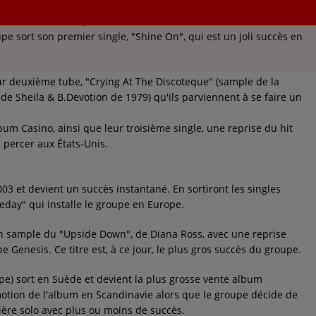
c trois membres (Andreas Lundstedt, Tess Merkel et Annika
pe sort son premier single, "Shine On", qui est un joli succès en
eur deuxième tube, "Crying At The Discoteque" (sample de la
de Sheila & B.Devotion de 1979) qu'ils parviennent à se faire un
um Casino, ainsi que leur troisième single, une reprise du hit
percer aux États-Unis.
3 et devient un succès instantané. En sortiront les singles
meday" qui installe le groupe en Europe.
 Un sample du "Upside Down", de Diana Ross, avec une reprise
Genesis. Ce titre est, à ce jour, le plus gros succès du groupe.
e) sort en Suède et devient la plus grosse vente album
romotion de l'album en Scandinavie alors que le groupe décide de
ère solo avec plus ou moins de succès.