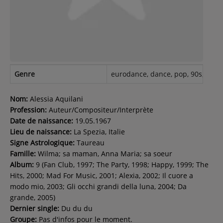
Contact
Régie Publicitaire
Genre
eurodance, dance, pop, 90s, femal
Fréquences
Nom:
Alessia Aquilani
Profession:
Auteur/Compositeur/Interprète
Date de naissance:
19.05.1967
Recherche d'un titre
Lieu de naissance:
La Spezia, Italie
Signe Astrologique:
Taureau
Famille:
Wilma; sa maman, Anna Maria; sa soeur
Album:
9 (Fan Club, 1997; The Party, 1998; Happy, 1999; The
SE CONNECTER
Hits, 2000; Mad For Music, 2001; Alexia, 2002; Il cuore a
modo mio, 2003; Gli occhi grandi della luna, 2004; Da
grande, 2005)
Dernier single:
Du du du
Groupe:
Pas d'infos pour le moment.