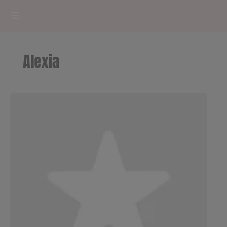
HOME
Alexia
RADIOPLAYER
CK RADIO Line-up
PODCASTS
Cultur'Ciné - Jean Meurice
CONCOURS
Contact