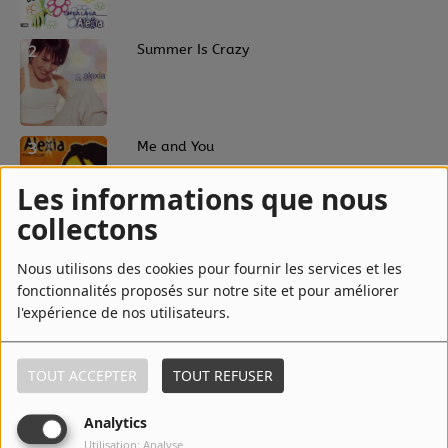
2
Summer Is Crazy
3
Me and You
Les informations que nous
collectons
4
Number One
Nous utilisons des cookies pour fournir les services et les
fonctionnalités proposés sur notre site et pour améliorer
l'expérience de nos utilisateurs.
5
The Music I Like
TOUT ACCEPTER
TOUT REFUSER
Analytics
6
Gimme Love
Utilisation: Analyse