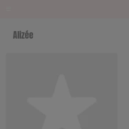
HOME
Alizée
RADIOPLAYER
CK RADIO Line-up
PODCASTS
Cultur'Ciné - Jean Meurice
CONCOURS
Contact