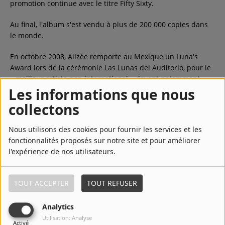
promotion continue avec le titre Fifty Sixty.
Au final, l'album s'est vendu à plus de 200 000 copies dans
le monde.
En octobre 2008, Alizée remporte au Mexique un Luna's
Award lors de la cérémonie Las Lunas del Auditorio, pour le
« meilleur artiste pop international » devant notamment
Gwen Stefani et Avril Lavigne.
Les informations que nous
collectons
LIRE LA SUITE
Nous utilisons des cookies pour fournir les services et les
fonctionnalités proposés sur notre site et pour améliorer
l'expérience de nos utilisateurs.
Top Titres
TOUT ACCEPTER
TOUT REFUSER
1
Moi... Lolita
Analytics
Utilisation: Analyse
Activé