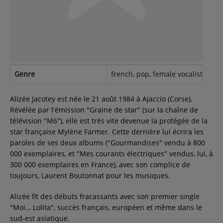
Contact
Régie Publicitaire
Genre
french, pop, female vocalists, fre
Fréquences
Alizée Jacotey est née le 21 août 1984 à Ajaccio (Corse).
Révélée par l'émission "Graine de star" (sur la chaîne de
télévision "M6"), elle est très vite devenue la protégée de la
Recherche d'un titre
star française Mylène Farmer. Cette dernière lui écrira les
paroles de ses deux albums ("Gourmandises" vendu à 800
000 exemplaires, et "Mes courants électriques" vendus, lui, à
300 000 exemplaires en France), avec son complice de
SE CONNECTER
toujours, Laurent Boutonnat pour les musiques.
Alizée fit des débuts fracassants avec son premier single
"Moi… Lolita", succès français, européen et même dans le
sud-est asiatique.