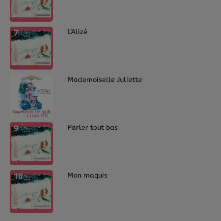
7
L'Alizé
8
Mademoiselle Juliette
9
Parler tout bas
10
Mon maquis