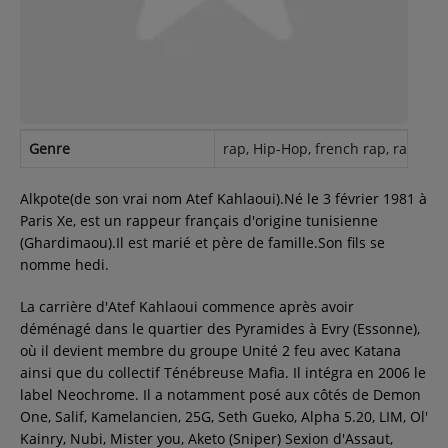
Contact
Régie Publicitaire
Genre
rap, Hip-Hop, french rap, rap fra
Fréquences
Alkpote(de son vrai nom Atef Kahlaoui).Né le 3 février 1981 à
Paris Xe, est un rappeur français d'origine tunisienne
(Ghardimaou).Il est marié et père de famille.Son fils se
Recherche d'un titre
nomme hedi.
La carrière d'Atef Kahlaoui commence après avoir
déménagé dans le quartier des Pyramides à Evry (Essonne),
SE CONNECTER
où il devient membre du groupe Unité 2 feu avec Katana
ainsi que du collectif Ténébreuse Mafia. Il intégra en 2006 le
label Neochrome. Il a notamment posé aux côtés de Demon
One, Salif, Kamelancien, 25G, Seth Gueko, Alpha 5.20, LIM, Ol'
Kainry, Nubi, Mister you, Aketo (Sniper) Sexion d'Assaut,