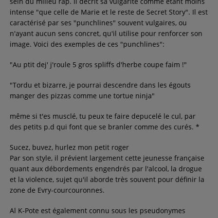
sein du milieu rap. Il décrit sa vulgarité comme étant moins
intense "que celle de Marie et le reste de Secret Story". Il est
caractérisé par ses "punchlines" souvent vulgaires, ou
n'ayant aucun sens concret, qu'il utilise pour renforcer son
image. Voici des exemples de ces "punchlines":
"Au ptit dej' j'roule 5 gros spliffs d'herbe coupe faim !"
"Tordu et bizarre, je pourrai descendre dans les égouts
manger des pizzas comme une tortue ninja"
même si t'es musclé, tu peux te faire depucelé le cul, par
des petits p.d qui font que se branler comme des curés. *
Sucez, buvez, hurlez mon petit roger
Par son style, il prévient largement cette jeunesse française
quant aux débordements engendrés par l'alcool, la drogue
et la violence, sujet qu'il aborde très souvent pour définir la
zone de Evry-courcouronnes.
Al K-Pote est également connu sous les pseudonymes