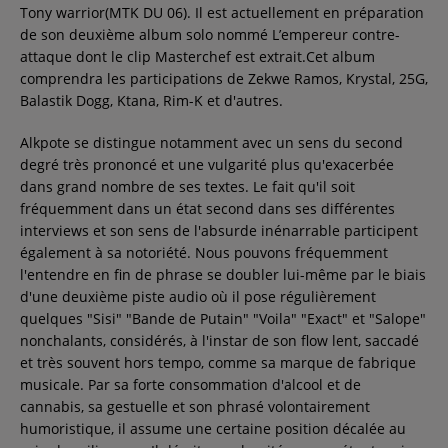
Tony warrior(MTK DU 06). Il est actuellement en préparation
de son deuxième album solo nommé L’empereur contre-
attaque dont le clip Masterchef est extrait.Cet album
comprendra les participations de Zekwe Ramos, Krystal, 25G,
Balastik Dogg, Ktana, Rim-K et d'autres.
Alkpote se distingue notamment avec un sens du second
degré très prononcé et une vulgarité plus qu'exacerbée
dans grand nombre de ses textes. Le fait qu'il soit
fréquemment dans un état second dans ses différentes
interviews et son sens de l'absurde inénarrable participent
également à sa notoriété. Nous pouvons fréquemment
l'entendre en fin de phrase se doubler lui-même par le biais
d'une deuxième piste audio où il pose régulièrement
quelques "Sisi" "Bande de Putain" "Voila" "Exact" et "Salope"
nonchalants, considérés, à l'instar de son flow lent, saccadé
et très souvent hors tempo, comme sa marque de fabrique
musicale. Par sa forte consommation d'alcool et de
cannabis, sa gestuelle et son phrasé volontairement
humoristique, il assume une certaine position décalée au