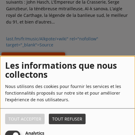
suivants : John Hasch, L'Empereur de la Crasserie, Serge
Gainzbeur, la ténébreuse mitrailleuse, Al-k sanova, L'aigle
royal de Carthage, la légende de la banlieue sud, le meilleur
du 91, et bien d'autres…
last.fm/fr/music/Alkpote/+wiki" rel="nofollow"
target="_blank">Source
LIRE LA SUITE
Les informations que nous
collectons
Top Titres
Nous utilisons des cookies pour fournir les services et les
fonctionnalités proposés sur notre site et pour améliorer
l'expérience de nos utilisateurs.
1
Nautilus (feat. Kaaris)
TOUT ACCEPTER
TOUT REFUSER
2
Plus haut - Les marches de l’empereur
Analytics