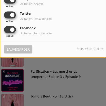
Saison 3 / épisode 1
Utilisation: Analyse
Activé
Twitter
Utilisation: Fonctionnalité
Activé
3
Draps en sang
Facebook
Utilisation: Fonctionnalité
Activé
4
Amour (feat. Philippe Katerine)
Propulsé par Orejime
SAUVEGARDER
5
Purification - Les marches de
l'empereur Saison 3 / Episode 9
6
Jamais (feat. Roméo Elvis)