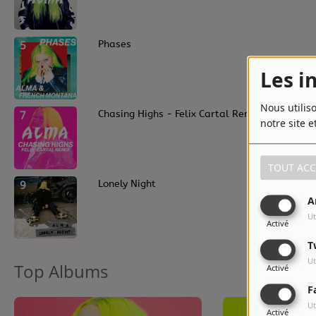
5
Phases
Les i
Nous utilis
7
Chasing Highs - Felix Cartal Remix
notre site e
TOUT ACC
9
Lonely Night
A
Ut
Activé
T
Ut
Top Albums
Activé
F
Ut
Activé