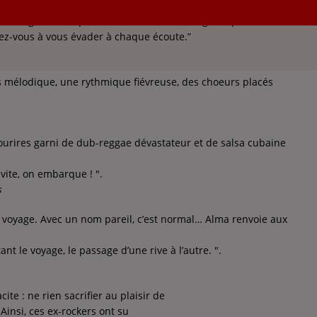
on originalité et par la réussite du métissage de plusieurs
z-vous à vous évader à chaque écoute.”
s mélodique, une rythmique fiévreuse, des choeurs placés
urires garni de dub-reggae dévastateur et de salsa cubaine
z vite, on embarque ! ".
s
u voyage. Avec un nom pareil, c’est normal… Alma renvoie aux
nt le voyage, le passage d’une rive à l’autre. ".
te : ne rien sacrifier au plaisir de
 Ainsi, ces ex-rockers ont su