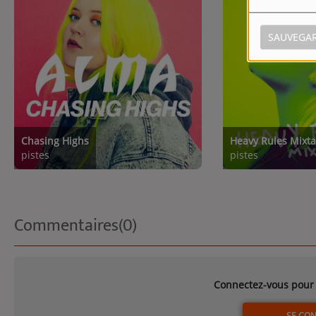
SAUVEGA
Chasing Highs
Heavy Rules Mixt
pistes
pistes
Commentaires(0)
Connectez-vous pour 
SE CO