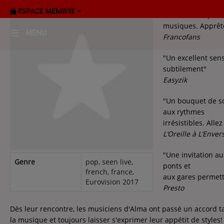
ESPACE MEMBRE
“Alma séduit par s
musiques. Apprête
MENU
Francofans
"Un excellent sen
HOME
subtilement"
Easyzik
RADIOPLAYER
"Un bouquet de so
CK RADIO Line-up
aux rythmes
irrésistibles. Alle
L’Oreille à L’Enver
PODCASTS
"Une invitation a
Cultur'Ciné - Jean Meurice
Genre
pop, seen live,
ponts et
french, france,
aux gares permetta
Eurovision 2017
Presto
CONCOURS
Dès leur rencontre, les musiciens d'Alma ont passé un accord taci
la musique et toujours laisser s'exprimer leur appétit de styles!