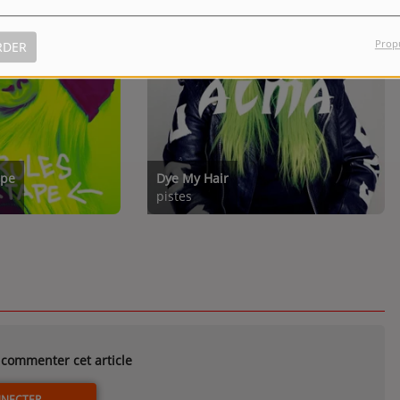
Prop
RDER
ape
Dye My Hair
pistes
commenter cet article
NNECTER