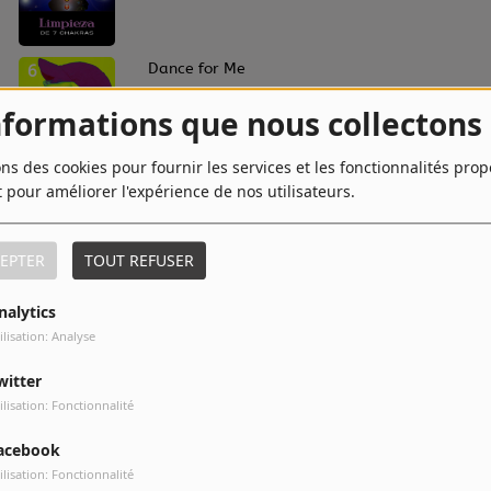
6
Dance for Me
nformations que nous collectons
ons des cookies pour fournir les services et les fonctionnalités pro
8
Bad News Baby
t pour améliorer l'expérience de nos utilisateurs.
EPTER
TOUT REFUSER
10
Summer Really Hurt Us
nalytics
ilisation: Analyse
witter
ilisation: Fonctionnalité
acebook
ilisation: Fonctionnalité