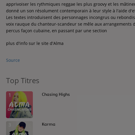
Contact
apprivoiser les rythmiques reggae les plus groovy et les mâtiner
donné un son résolument contemporain à leur style à l'aide d'eff
Contact
Les textes introduisent des personnages incongrus ou rebondis
voix rauque du chanteur-scandeur se mêle aux arrangements des
percus façon cubaine, en passant par une section
Régie Publicitaire
plus d'info sur le site d'Alma
Source
Fréquences
Top Titres
Recherche d'un titre
1
Chasing Highs
3
Karma