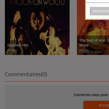
SAUVEGA
The Best of Amii 
Greatest Hits
Wood
pistes
pistes
Commentaires(0)
Connectez-vous pour 
SE CO