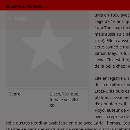
ESPACE MEMBRE
Amii Stewart est 
unis en 1956 avec
MENU
l'âge de 16 ans, q
! », « The soap fac
mais aussi au cin
HOME
rose). Elle a auss
cette comédie mus
RADIOPLAYER
Simon May. Ils lui
slow «Closest thin
CK RADIO Line-up
de la belle chez 
Elle enregistre un
PODCASTS
disco de «Knock o
Cultur'Ciné - Jean Meurice
États-Unis puis es
Genre
Disco, 70s, pop,
platine, classé p
female vocalists,
d'exemplaires, il
80s
CONCOURS
Floyd, auteur de «
avec la reprise d
celle qu'Otis Redding avait faite en duo avec Carla Thomas. Cet
chanteuse dans des costumes de scène égypto-disco la mettant p