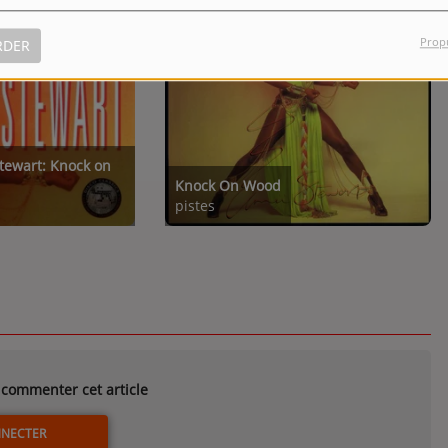
Prop
RDER
Stewart: Knock on
Knock On Wood
pistes
commenter cet article
NNECTER