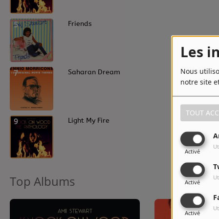
5
Friends
Les i
Nous utilis
7
Saharan Dream
notre site e
TOUT ACC
9
Light My Fire
A
Ut
Activé
T
Top Albums
Ut
Activé
F
Ut
Activé