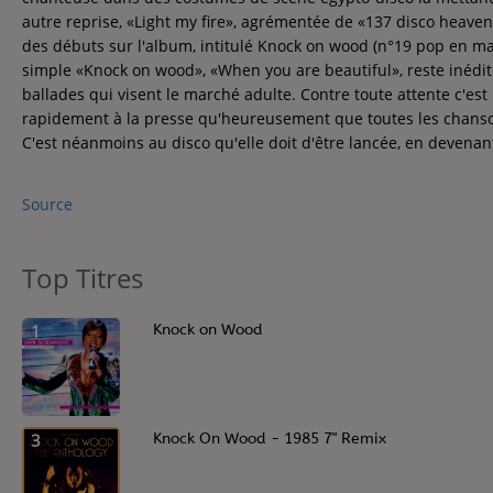
Contact
autre reprise, «Light my fire», agrémentée de «137 disco heav
des débuts sur l'album, intitulé Knock on wood (n°19 pop en mar
Contact
simple «Knock on wood», «When you are beautiful», reste inédite
ballades qui visent le marché adulte. Contre toute attente c'est 
rapidement à la presse qu'heureusement que toutes les chans
Régie Publicitaire
C'est néanmoins au disco qu'elle doit d'être lancée, en devenan
Source
Fréquences
Top Titres
Recherche d'un titre
1
Knock on Wood
3
Knock On Wood - 1985 7" Remix