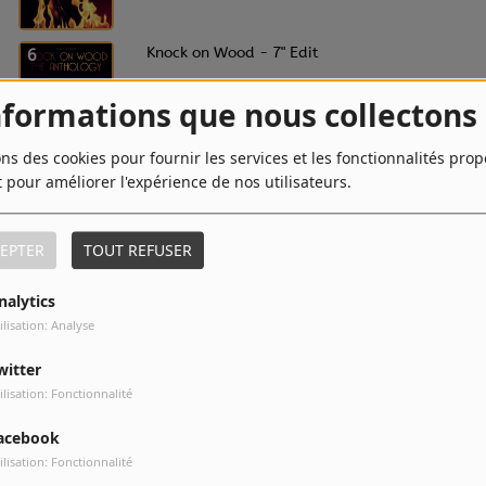
6
Knock on Wood - 7" Edit
nformations que nous collectons
ons des cookies pour fournir les services et les fonctionnalités pro
8
Knock On Wood - Rivisited Version
t pour améliorer l'expérience de nos utilisateurs.
EPTER
TOUT REFUSER
10
Friends - Extended Version
nalytics
ilisation: Analyse
witter
ilisation: Fonctionnalité
acebook
ilisation: Fonctionnalité