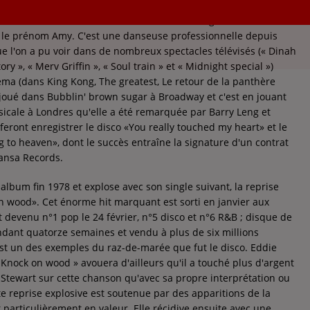
une chanteuse de disco. Elle est née à Washington aux États-
 le prénom Amy. C'est une danseuse professionnelle depuis
ue l'on a pu voir dans de nombreux spectacles télévisés (« Dinah
tory », « Merv Griffin », « Soul train » et « Midnight special »)
éma (dans King Kong, The greatest, Le retour de la panthère
i joué dans Bubblin' brown sugar à Broadway et c'est en jouant
icale à Londres qu'elle a été remarquée par Barry Leng et
 feront enregistrer le disco «You really touched my heart» et le
g to heaven», dont le succès entraîne la signature d'un contrat
Hansa Records.
 album fin 1978 et explose avec son single suivant, la reprise
n wood». Cet énorme hit marquant est sorti en janvier aux
t devenu n°1 pop le 24 février, n°5 disco et n°6 R&B ; disque de
endant quatorze semaines et vendu à plus de six millions
 est un des exemples du raz-de-marée que fut le disco. Eddie
 Knock on wood » avouera d'ailleurs qu'il a touché plus d'argent
e Stewart sur cette chanson qu'avec sa propre interprétation ou
te reprise explosive est soutenue par des apparitions de la
articulièrement en valeur. Elle récidive ensuite avec une