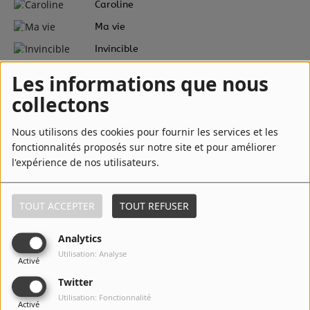
3
Caroline
4
Ma vie
5
Invincible
6
Juste Un Oui
Les informations que nous
collectons
7
My girl
8
REEL IT IN
Nous utilisons des cookies pour fournir les services et les
fonctionnalités proposés sur notre site et pour améliorer
9
Spice Girl
l'expérience de nos utilisateurs.
10
Juste Un Oui (Version Arabe)
TOUT ACCEPTER
TOUT REFUSER
Top Albums
Analytics
Utilisation: Analyse
Activé
Twitter
Utilisation: Fonctionnalité
Activé