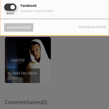
Facebook
Utilisation: Fonctionnalité
Activé
Señorita
J'voulais
pistes
pistes
Propulsé par Orejime
SAUVEGARDER
Au Delà Des Rêves
pistes
Commentaires(0)