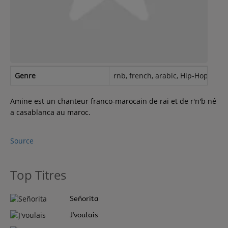
Contact
Régie Publicitaire
Genre
rnb, french, arabic, Hip-Hop, mar
Fréquences
Amine est un chanteur franco-marocain de rai et de r'n'b né
a casablanca au maroc.
Recherche d'un titre
Source
Top Titres
SE CONNECTER
1
Señorita
2
J'voulais