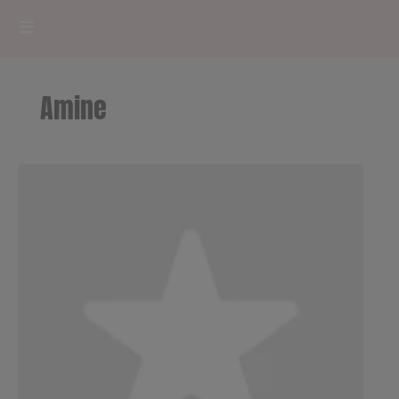
HOME
Amine
RADIOPLAYER
CK RADIO Line-up
PODCASTS
Cultur'Ciné - Jean Meurice
CONCOURS
Contact