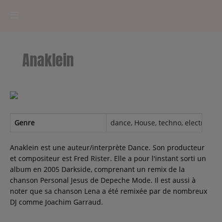
HOME
Anaklein
RADIOPLAYER
CK RADIO Line-up
PODCASTS
Genre
dance, House, techno, electronic,
Cultur'Ciné - Jean Meurice
Anaklein est une auteur/interprète Dance. Son producteur
et compositeur est Fred Rister. Elle a pour l'instant sorti un
album en 2005 Darkside, comprenant un remix de la
CONCOURS
chanson Personal Jesus de Depeche Mode. Il est aussi à
noter que sa chanson Lena a été remixée par de nombreux
DJ comme Joachim Garraud.
Contact