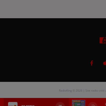
RadioKing © 2026 | Site radio créé