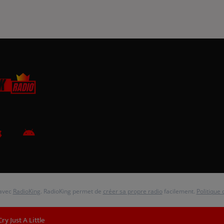
 avec
RadioKing
. RadioKing permet de
créer sa propre radio
facilement.
Politique 
Cry Just A Little