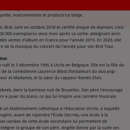
, dite Angèle, née le 3 décembre 1995 à Uccle, est une autrice-
prète, instrumentiste et productrice belge.
 Brol, sorti en octobre 2018 et certifié disque de diamant, s'est
00 000 exemplaires onze mois après sa sortie, atteignant ainsi
 des ventes d'album en France pour l'année 2019. En 2020, elle
ire de la musique du concert de l'année pour son Brol Tour.
tion
naît le 3 décembre 1995 à Uccle en Belgique. Elle est la fille du
 de la comédienne Laurence Bibot (fondateurs du duo pop-
ieur et Madame), et la sœur du rappeur Roméo Elvis.
kebeek, dans la banlieue sud de Bruxelles. Son père l'encourage
re à jouer du piano, ce qui lui inspire une carrière musicale.
 un établissement catholique à l'éducation stricte, à laquelle
rangère, avant de rejoindre l'École Decroly, une école à la
ques variées de cette école secondaire lui permettent de
intégrer le groupe de son père. Angèle donne par la suite ses