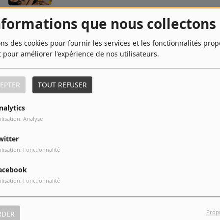
8
Flou
nformations que nous collectons
ons des cookies pour fournir les services et les fonctionnalités pro
t pour améliorer l'expérience de nos utilisateurs.
10
Les Matins
EPTER
TOUT REFUSER
nalytics
ilisation: Analyse
witter
ilisation: Fonctionnalité
acebook
ilisation: Fonctionnalité
Prop
RDER