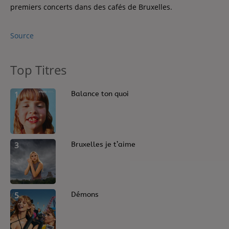
Contact
premiers concerts dans des cafés de Bruxelles.
Contact
Source
Régie Publicitaire
Top Titres
1
Balance ton quoi
Fréquences
3
Bruxelles je t’aime
Recherche d'un titre
5
Démons