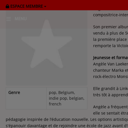
ESPACE MEMBRE
Angèle Van Laeken
compositrice-inter
MENU
Son premier album,
vendu à plus de 5
HOME
la première place
remporte la Victo
RADIOPLAYER
Jeunesse et forma
CK RADIO Line-up
Angèle Van Laeken 
chanteur Marka et
rock-électro Mons
PODCASTS
Elle grandit à Lin
Cultur'Ciné - Jean Meurice
Genre
pop, Belgium,
très tôt à apprend
indie pop, belgian,
french
Angèle a fréquenté
CONCOURS
elle se sentait ét
pédagogie inspirée de l’éducation nouvelle. Les options artisti
s'épanouir davantage et de rejoindre une école de jazz avant d'