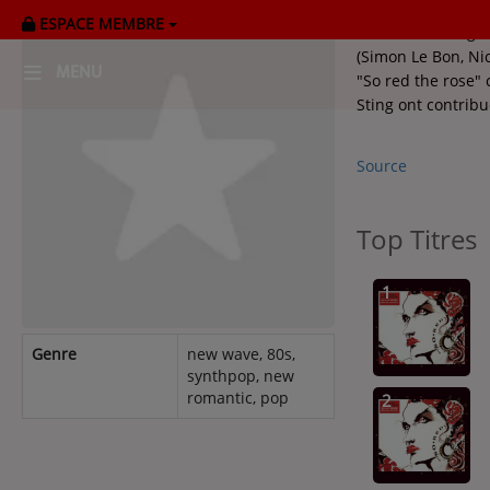
ESPACE MEMBRE
Arcadia est un g
(Simon Le Bon, Ni
MENU
"So red the rose"
Sting ont contribu
HOME
Source
RADIOPLAYER
CK RADIO Line-up
Top Titres
1
PODCASTS
Cultur'Ciné - Jean Meurice
Genre
new wave, 80s,
synthpop, new
romantic, pop
2
CONCOURS