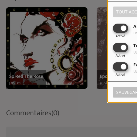
TOUT ACC
A
Ut
Activé
T
Ut
Activé
F
Ut
Activé
So Red The Rose
Epoque
pistes
pistes
SAUVEGA
Commentaires(0)