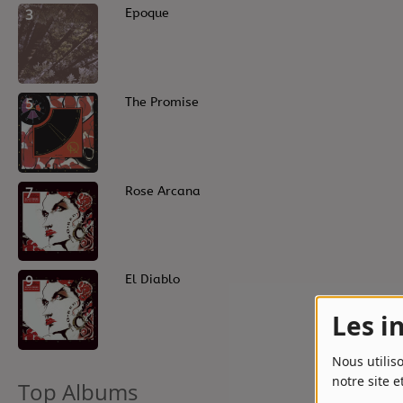
Contact
3
Epoque
Contact
5
The Promise
Régie Publicitaire
Fréquences
7
Rose Arcana
Recherche d'un titre
9
El Diablo
Les i
Nous utilis
notre site e
Top Albums