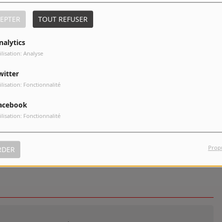
EPTER
TOUT REFUSER
nalytics
ilisation: Analyse
witter
ilisation: Fonctionnalité
acebook
ilisation: Fonctionnalité
Interpreta A Air Supply
pistes
Prop
RDER