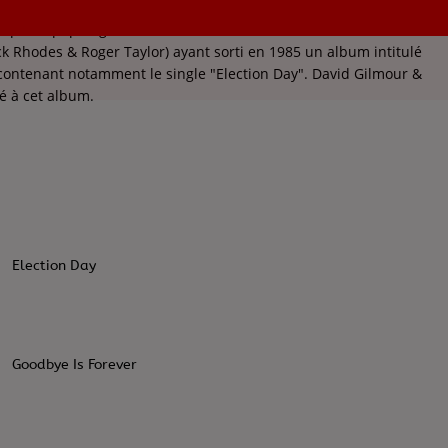
roupe de pop anglais formé d'ex-membres de Duran Duran
ck Rhodes & Roger Taylor) ayant sorti en 1985 un album intitulé
 contenant notamment le single "Election Day". David Gilmour &
é à cet album.
Election Day
Goodbye Is Forever