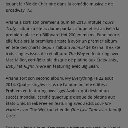
jouant le rôle de Charlotte dans la comédie musicale de
Broadway,
13
.
Ariana a sorti son premier album en 2013, intitulé
Yours
Truly
, l'album a été acclamé par la critique et est arrivé à la
première place du Billboard Hot 200 en moins d'une heure,
elle fut alors la première artiste à avoir un premier album
en tête des charts depuis l'album
Animal
de Kesha. Il existe
trois singles issus de cet album:
The Way
en featuring avec
Mac Miller, certifié triple disque de platine aux États-Unis ,
Baby I
et
Right There
en featuring avec Big Sean.
Ariana sort son second album, My Everything, le
22 août
2014
. Quatre singles issus de l'album ont été édités :
Problem en featuring avec Iggy Azalea, qui devient un
succès mondial, certifié quadruple disque de platine aux
États-Unis, Break Free en featuring avec Zedd,
Love Me
Harder
avec The Weeknd et enfin
One Last Time
avec Kendji
Girac.
Son troisième album,
Dangerous Woman
, est sorti le 20 mai