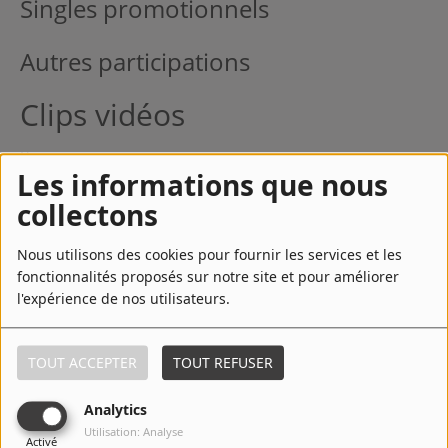
Singles promotionnels
Autres participations
Clips vidéos
Note
: Cette liste présente les clips vidéos d'Ariana Grande en tant que
Les informations que nous
chanteuse. Pour la liste de ses clips vidéos en tant qu'actrice voir sa
filmographie.
collectons
Références
Nous utilisons des cookies pour fournir les services et les
fonctionnalités proposés sur notre site et pour améliorer
Source :
Wikipedia
l'expérience de nos utilisateurs.
Top Titres
TOUT ACCEPTER
TOUT REFUSER
1
Into You
Analytics
Utilisation: Analyse
Activé