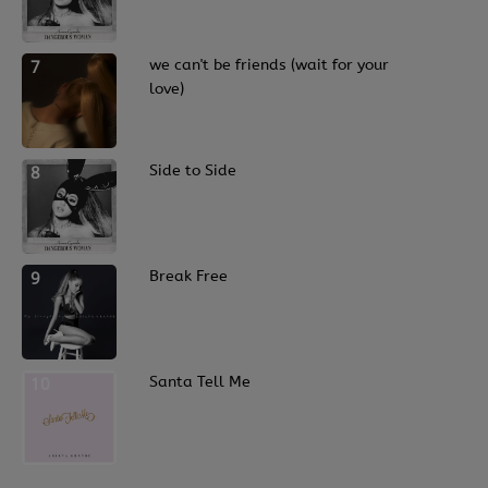
7
we can't be friends (wait for your
love)
8
Side to Side
9
Break Free
10
Santa Tell Me