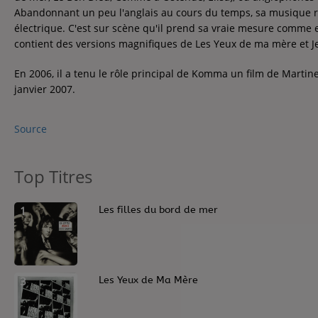
Contact
Abandonnant un peu l'anglais au cours du temps, sa musique re
électrique. C'est sur scène qu'il prend sa vraie mesure comme e
Contact
contient des versions magnifiques de Les Yeux de ma mère et Je 
En 2006, il a tenu le rôle principal de Komma un film de Martin
Régie Publicitaire
janvier 2007.
Source
Fréquences
Top Titres
Recherche d'un titre
1
Les filles du bord de mer
3
Les Yeux de Ma Mère