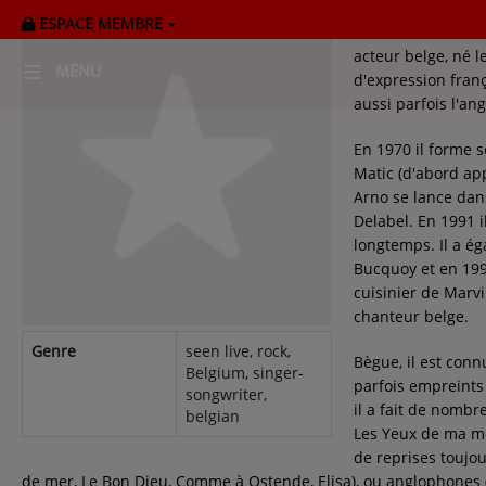
ESPACE MEMBRE
Arno, de son vrai
acteur belge, né 
MENU
d'expression fran
aussi parfois l'an
HOME
En 1970 il forme s
Matic (d'abord ap
RADIOPLAYER
Arno se lance dans
Delabel. En 1991 i
CK RADIO Line-up
longtemps. Il a é
Bucquoy et en 1997 
cuisinier de Marvi
PODCASTS
chanteur belge.
Cultur'Ciné - Jean Meurice
Genre
seen live, rock,
Bègue, il est conn
Belgium, singer-
parfois empreints
songwriter,
CONCOURS
il a fait de nombr
belgian
Les Yeux de ma mèr
de reprises toujou
de mer, Le Bon Dieu, Comme à Ostende, Elisa), ou anglophones 