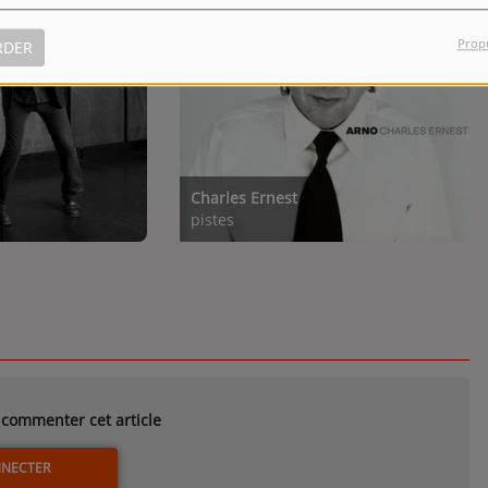
Prop
RDER
Charles Ernest
pistes
commenter cet article
NNECTER