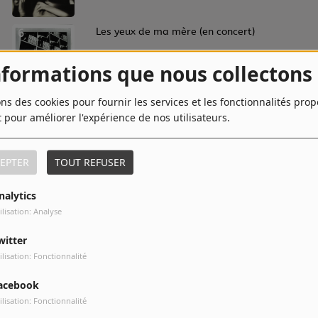
6
Les yeux de ma mère (en concert)
nformations que nous collectons
ons des cookies pour fournir les services et les fonctionnalités pro
8
Jive To The Beat
t pour améliorer l'expérience de nos utilisateurs.
EPTER
TOUT REFUSER
10
Lonesome Zorro
nalytics
ilisation: Analyse
witter
ilisation: Fonctionnalité
acebook
ilisation: Fonctionnalité