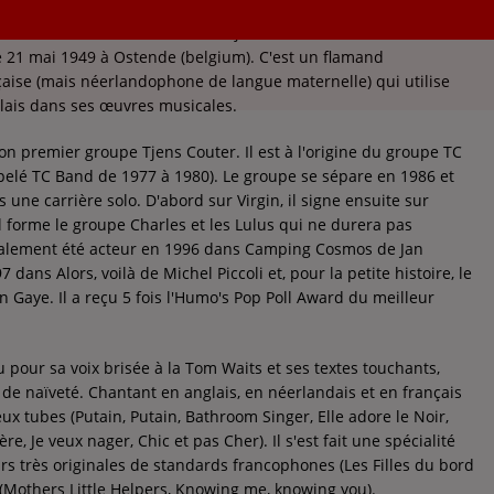
 nom Arnaud Charles Ernest Hintjens, est un chanteur, et un
le 21 mai 1949 à Ostende (belgium). C'est un flamand
çaise (mais néerlandophone de langue maternelle) qui utilise
glais dans ses œuvres musicales.
on premier groupe Tjens Couter. Il est à l'origine du groupe TC
pelé TC Band de 1977 à 1980). Le groupe se sépare en 1986 et
 une carrière solo. D'abord sur Virgin, il signe ensuite sur
l forme le groupe Charles et les Lulus qui ne durera pas
galement été acteur en 1996 dans Camping Cosmos de Jan
dans Alors, voilà de Michel Piccoli et, pour la petite histoire, le
n Gaye. Il a reçu 5 fois l'Humo's Pop Poll Award du meilleur
u pour sa voix brisée à la Tom Waits et ses textes touchants,
 de naïveté. Chantant en anglais, en néerlandais et en français
eux tubes (Putain, Putain, Bathroom Singer, Elle adore le Noir,
e, Je veux nager, Chic et pas Cher). Il s'est fait une spécialité
rs très originales de standards francophones (Les Filles du bord
(Mothers Little Helpers, Knowing me, knowing you).