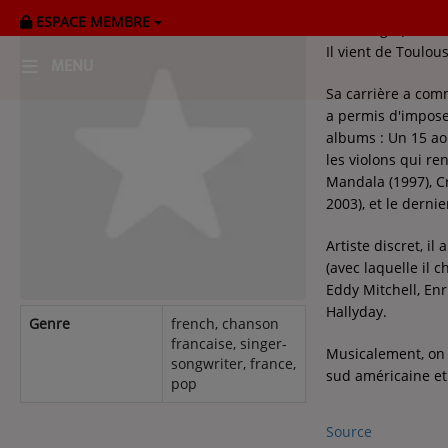
ESPACE MEMBRE
Art Mengo (Michel
Il vient de Toulou
MENU
Sa carrière a comm
a permis d'imposer
HOME
albums : Un 15 aoû
les violons qui re
RADIOPLAYER
Mandala (1997), Cr
2003), et le derni
CK RADIO Line-up
Artiste discret, 
(avec laquelle il 
PODCASTS
Eddy Mitchell, Enr
Cultur'Ciné - Jean Meurice
Hallyday.
Genre
french, chanson
francaise, singer-
Musicalement, on 
songwriter, france,
sud américaine et
CONCOURS
pop
Source