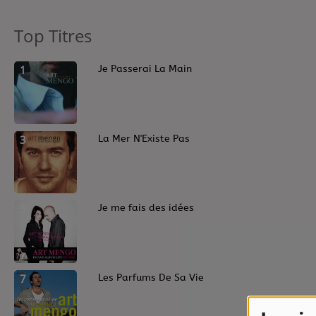
Contact
Top Titres
Contact
1
Je Passerai La Main
Régie Publicitaire
3
La Mer N'Existe Pas
Fréquences
Recherche d'un titre
5
Je me fais des idées
7
Les Parfums De Sa Vie