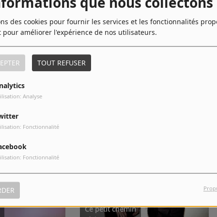
nformations que nous collectons
ons des cookies pour fournir les services et les fonctionnalités pro
10
Le Même Tango
t pour améliorer l'expérience de nos utilisateurs.
EPTER
TOUT REFUSER
nalytics
ilisation: Analyse
witter
ilisation: Fonctionnalité
acebook
ilisation: Fonctionnalité
Prop
RDER
Ce petit chemin