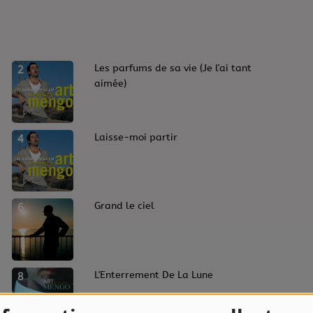
2
Les parfums de sa vie (Je l'ai tant
aimée)
4
Laisse-moi partir
6
Grand le ciel
8
L'Enterrement De La Lune