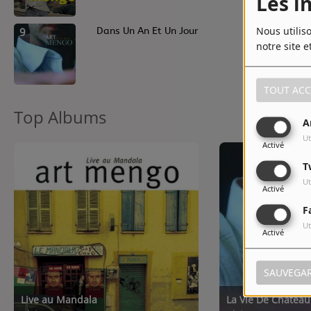
Les i
Nous utilis
9
Dans Un An Et Un Jour
notre site e
TOUT ACC
Top Albums
A
Ut
Activé
T
Ut
Activé
F
Ut
Activé
SAUVEGA
Live au Mandala
La Vie De Château