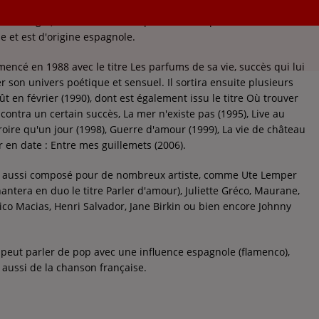
 Armengot) est un auteur compositeur interprète.
se et est d'origine espagnole.
encé en 1988 avec le titre Les parfums de sa vie, succès qui lui
 son univers poétique et sensuel. Il sortira ensuite plusieurs
t en février (1990), dont est également issu le titre Où trouver
ncontra un certain succès, La mer n'existe pas (1995), Live au
oire qu'un jour (1998), Guerre d'amour (1999), La vie de château
er en date : Entre mes guillemets (2006).
il a aussi composé pour de nombreux artiste, comme Ute Lemper
chantera en duo le titre Parler d'amour), Juliette Gréco, Maurane,
ico Macias, Henri Salvador, Jane Birkin ou bien encore Johnny
peut parler de pop avec une influence espagnole (flamenco),
 aussi de la chanson française.