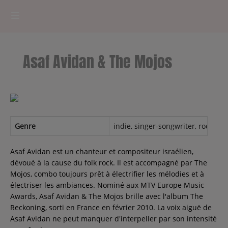
HOME
Asaf Avidan & The Mojos
RADIOPLAYER
CK RADIO Line-up
PODCASTS
Genre
indie, singer-songwriter, rock, blu
Cultur'Ciné - Jean Meurice
Asaf Avidan est un chanteur et compositeur israélien,
dévoué à la cause du folk rock. Il est accompagné par The
Mojos, combo toujours prêt à électrifier les mélodies et à
CONCOURS
électriser les ambiances. Nominé aux MTV Europe Music
Awards, Asaf Avidan & The Mojos brille avec l'album The
Reckoning, sorti en France en février 2010. La voix aiguë de
Asaf Avidan ne peut manquer d'interpeller par son intensité
Contact