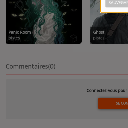
SAUVEGA
Panic Room
Ghost
pistes
pistes
Commentaires(0)
Connectez-vous pour 
SE CO