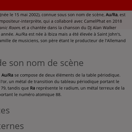
(née le 15 mai 2002), connue sous son nom de scène,
Au/Ra
, est
positeur-interprète, qui a collaboré avec CamelPhat en 2018
anic Room
, et a chantée dans la chanson du DJ Alan Walker
nnée. Au/Ra est née à Ibiza mais a été élevée à Saint John's,
amille de musiciens, son père étant le producteur de l'Allemand
de son nom de scène
e
Au/Ra
se compose de deux éléments de la table périodique.
l'or, un métal de transition du tableau périodique portant le
79, tandis que
Ra
représente le radium, un métal terreux de la
portant le numéro atomique 88.
ces
ternes