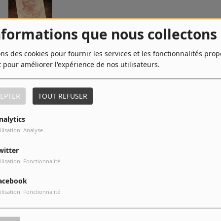
nformations que nous collectons
9
Medicine
ons des cookies pour fournir les services et les fonctionnalités pro
t pour améliorer l'expérience de nos utilisateurs.
EPTER
TOUT REFUSER
nalytics
ilisation: Analyse
witter
ilisation: Fonctionnalité
acebook
ilisation: Fonctionnalité