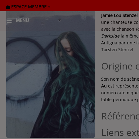
ESPACE MEMBRE
Jamie Lou Stenzel
MENU
une chanteuse-com
avec la chanson
P
Darkside
la même a
HOME
Antigua par une f
Torsten Stenzel.
RADIOPLAYER
Origine 
CK RADIO Line-up
Son nom de scèn
PODCASTS
Au
est représente 
numéro atomique 
Cultur'Ciné - Jean Meurice
table périodique 
Référen
CONCOURS
Liens ex