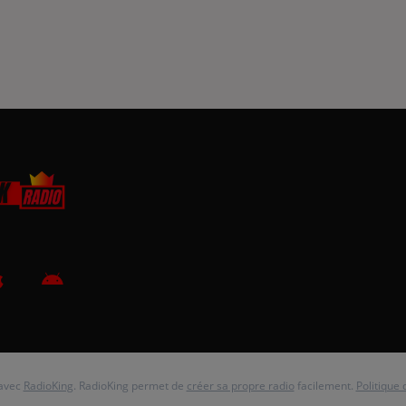
 avec
RadioKing
. RadioKing permet de
créer sa propre radio
facilement.
Politique 