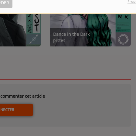
Prop
RDER
Dance in the Dark
pistes
commenter cet article
NNECTER