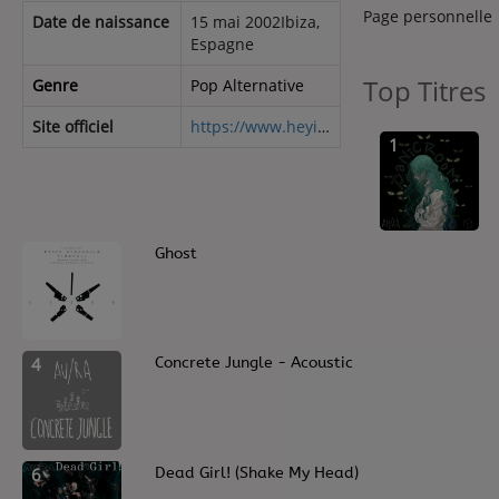
Contact
Page personnelle
Date de naissance
15 mai 2002Ibiza,
Espagne
Contact
Top Titres
Genre
Pop Alternative
Site officiel
https://www.heyitsaura.com/
Régie Publicitaire
1
Fréquences
2
Ghost
Recherche d'un titre
4
Concrete Jungle - Acoustic
6
Dead Girl! (Shake My Head)