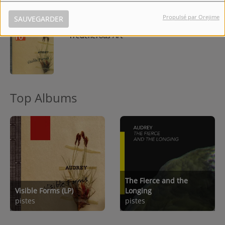
Propulsé par Orejime
SAUVEGARDER
10
Treacherous Art
Top Albums
The Fierce and the
Visible Forms (LP)
Longing
pistes
pistes