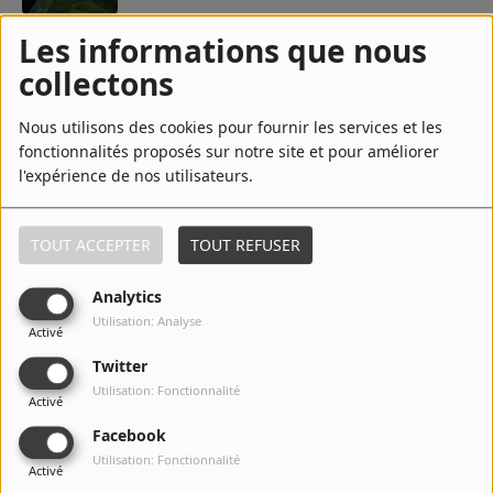
5
Six Yields
Les informations que nous
collectons
Nous utilisons des cookies pour fournir les services et les
6
Black Hearts
fonctionnalités proposés sur notre site et pour améliorer
l'expérience de nos utilisateurs.
TOUT ACCEPTER
TOUT REFUSER
7
The Significance of Being Overt
Analytics
Utilisation: Analyse
Activé
8
Carving and Searching
Twitter
Utilisation: Fonctionnalité
Activé
Facebook
Utilisation: Fonctionnalité
9
Northern Lights
Activé