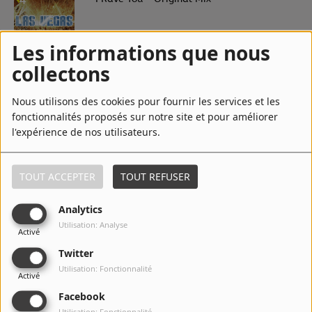
4
Les informations que nous
5
Again & Again
collectons
Nous utilisons des cookies pour fournir les services et les
fonctionnalités proposés sur notre site et pour améliorer
l'expérience de nos utilisateurs.
6
Gregory's Theme - Radio Edit
TOUT ACCEPTER
TOUT REFUSER
7
Rock With You
Analytics
Utilisation: Analyse
Activé
Twitter
8
Utilisation: Fonctionnalité
Again And Again - Extended Mix
Activé
Facebook