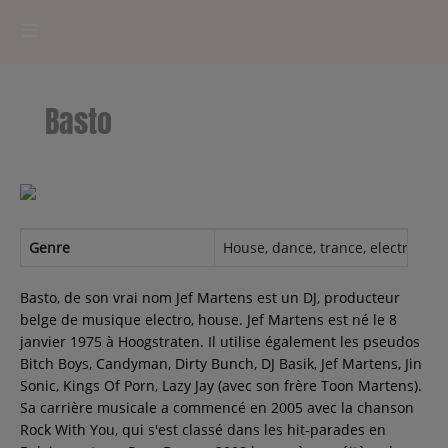
HOME
Basto
RADIOPLAYER
CK RADIO Line-up
PODCASTS
Genre
House, dance, trance, electronic, 
Cultur'Ciné - Jean Meurice
Basto, de son vrai nom Jef Martens est un DJ, producteur
belge de musique electro, house. Jef Martens est né le 8
janvier 1975 à Hoogstraten. Il utilise également les pseudos
CONCOURS
Bitch Boys, Candyman, Dirty Bunch, DJ Basik, Jef Martens, Jin
Sonic, Kings Of Porn, Lazy Jay (avec son frère Toon Martens).
Sa carrière musicale a commencé en 2005 avec la chanson
Rock With You, qui s'est classé dans les hit-parades en
Contact