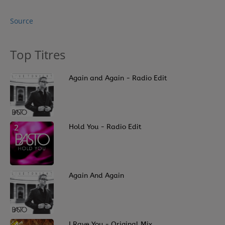
Source
Top Titres
1
Again and Again - Radio Edit
2
Hold You - Radio Edit
3
Again And Again
I Rave You - Original Mix