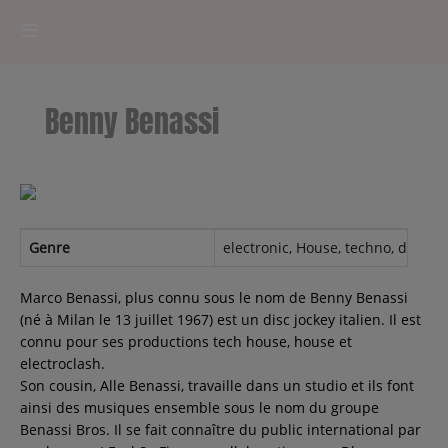
HOME
Benny Benassi
RADIOPLAYER
CK RADIO Line-up
PODCASTS
Genre
electronic, House, techno, dance,
Cultur'Ciné - Jean Meurice
Marco Benassi, plus connu sous le nom de Benny Benassi
(né à Milan le 13 juillet 1967) est un disc jockey italien. Il est
connu pour ses productions tech house, house et
CONCOURS
electroclash.
Son cousin, Alle Benassi, travaille dans un studio et ils font
ainsi des musiques ensemble sous le nom du groupe
Benassi Bros. Il se fait connaître du public international par
Contact