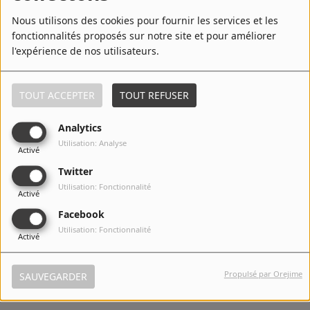
Nous utilisons des cookies pour fournir les services et les
fonctionnalités proposés sur notre site et pour améliorer
7
Satisfaction - Uk Radio Edit
l'expérience de nos utilisateurs.
TOUT ACCEPTER
TOUT REFUSER
8
Satisfaction (Isak Original
Extended) - Benny Benassi Presents
Analytics
The Biz
Utilisation: Analyse
Activé
Twitter
9
Cinema
Utilisation: Fonctionnalité
Activé
Facebook
Utilisation: Fonctionnalité
Activé
10
Cinema (feat. Gary Go) - Radio Edit
Propulsé par Orejime
SAUVEGARDER