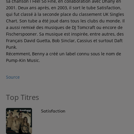
sa chanson I Feel So Fine, en collaboration avec Dhany en
Contact
2001. Deux ans après, en 2003, il sort le tube Satisfaction,
qui fut classé à la seconde place du classement UK Singles
Chart. Son tube a été joué dans tous les clubs du monde. Il
Régie Publicitaire
a aussi remixé des musiques de DJ Tomcraft ou encore de
Fischerspooner. Sa musique est inspirée, entre autres, des
Français David Guetta, Bob Sinclar, Cassius et surtout Daft
Punk.
Fréquences
Récemment, Benny a créé un label connu sous le nom de
Pump-Kin Music.
Recherche d'un titre
Source
Top Titres
SE CONNECTER
1
Satisfaction