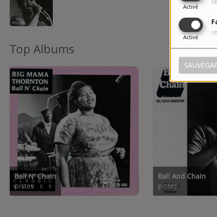
Ut
Activé
F
Ut
Activé
Top Albums
SAUVEGA
Ball N' Chain
Ball And Chain
pistes
pistes