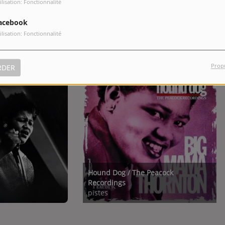
ilisation: Fonctionnalité
acebook
ilisation: Fonctionnalité
Prop
RDER
Hound Dog / The Peacock
Recordings
pistes