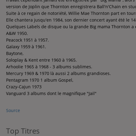
Contact
version de Joplin que Thornton enregistrera Ball'n'Chain en stu
Suite à ce regain de notoriété, Willie Mae Thornton part en tou
Contact
Elle chantera jusqu'en 1984, son dernier concert ayant été le 14 a
Quelques Labels de disque ou la grande Big mama Thornton a e
A&W 1950.
Régie Publicitaire
Peacock 1951 à 1957.
Galaxy 1959 à 1961.
Baytone,
Soloplay & Kent entre 1960 à 1965.
Fréquences
Arhoolie 1965 à 1968 - 3 albums sublimes.
Mercury 1969 & 1970 là aussi 2 albums grandioses.
Pentagram 1970 1 album Gospel,
Recherche d'un titre
Crazy-Cajun 1973
Vanguard 3 albums dont le magnifique "Jail"
Source
Top Titres