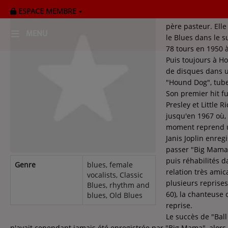
ESPACE MEMBRE
Willie Mae Thorn
père pasteur. Elle
MENU
le Blues dans le s
78 tours en 1950 
Puis toujours à H
HOME
de disques dans 
"Hound Dog", tube
RADIOPLAYER
Son premier hit f
Presley et Little 
CK RADIO Line-up
jusqu'en 1967 où,
moment reprend u
Janis Joplin enreg
PODCASTS
passer "Big Mama"
Cultur'Ciné - Jean Meurice
puis réhabilités d
Genre
blues, female
relation très amic
vocalists, Classic
plusieurs reprise
Blues, rhythm and
CONCOURS
60), la chanteuse 
blues, Old Blues
reprise.
Le succès de "Ball
n'avait cependant jamais été enregistrée par "Big Mama", alors 