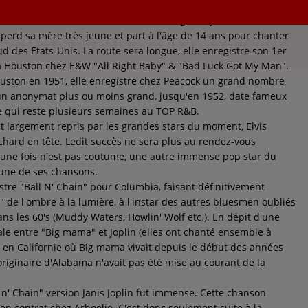
ton est née le 11 decembre 1926 à Montgomery Alabama d'un
 perd sa mère très jeune et part à l'âge de 14 ans pour chanter
ud des Etats-Unis. La route sera longue, elle enregistre son 1er
à Houston chez E&W "All Right Baby" & "Bad Luck Got My Man".
ouston en 1951, elle enregistre chez Peacock un grand nombre
un anonymat plus ou moins grand, jusqu'en 1952, date fameux
 qui reste plusieurs semaines au TOP R&B.
ut largement repris par les grandes stars du moment, Elvis
Richard en tête. Ledit succès ne sera plus au rendez-vous
 une fois n'est pas coutume, une autre immense pop star du
ne de ses chansons.
istre "Ball N' Chain" pour Columbia, faisant définitivement
 de l'ombre à la lumière, à l'instar des autres bluesmen oubliés
ans les 60's (Muddy Waters, Howlin' Wolf etc.). En dépit d'une
ale entre "Big mama" et Joplin (elles ont chanté ensemble à
s en Californie où Big mama vivait depuis le début des années
originaire d'Alabama n'avait pas été mise au courant de la
 n' Chain" version Janis Joplin fut immense. Cette chanson
en contrat chez Arhoolie. C'est donc seulement suite à la