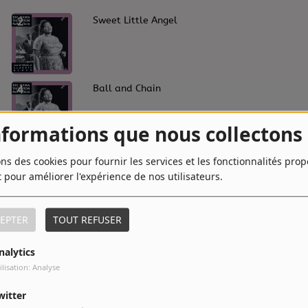
2
Sweet Little Angel
4
Ball and Chain
nformations que nous collectons
6
I'm Feeling Alright
ons des cookies pour fournir les services et les fonctionnalités pro
t pour améliorer l'expérience de nos utilisateurs.
EPTER
TOUT REFUSER
8
Little Red Rooster
nalytics
ilisation: Analyse
10
Life Goes On
witter