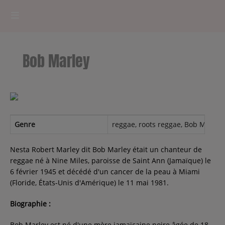
HOME
Bob Marley
RADIOPLAYER
CK RADIO Line-up
PODCASTS
Genre
reggae, roots reggae, Bob Marley, 
Cultur'Ciné - Jean Meurice
Nesta Robert Marley dit Bob Marley était un chanteur de
reggae né à Nine Miles, paroisse de Saint Ann (Jamaïque) le
6 février 1945 et décédé d'un cancer de la peau à Miami
CONCOURS
(Floride, États-Unis d'Amérique) le 11 mai 1981.
Biographie :
Contact
Bob Marley est né d'une mère jamaïcaine noire âgée de 18