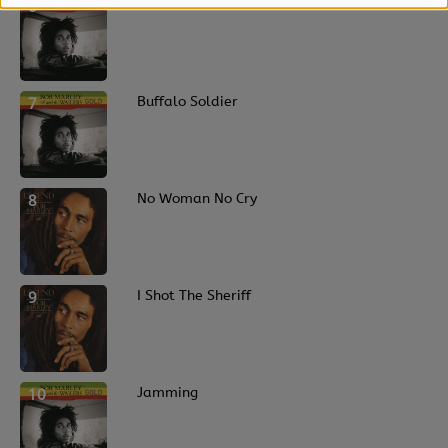
6
Could You Be Loved
7
Buffalo Soldier
8
No Woman No Cry
9
I Shot The Sheriff
10
Jamming