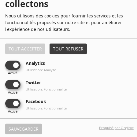
collectons
Nous utilisons des cookies pour fournir les services et les
2
Is This Love
fonctionnalités proposés sur notre site et pour améliorer
l'expérience de nos utilisateurs.
TOUT ACCEPTER
TOUT REFUSER
3
One Love
Analytics
Utilisation: Analyse
Activé
4
Three Little Birds
Twitter
Utilisation: Fonctionnalité
Activé
Facebook
Utilisation: Fonctionnalité
5
Sun Is Shining
Activé
Propulsé par Orejime
SAUVEGARDER