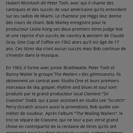
Hubert McIntosh dit Peter Tosh, avec qui il chante des
cantiques et des succès de soul américaine qu'ils entendent
sur les radios de Miami. Le chanteur Joe Higgs leur donne
des cours de chant. Bob Marley enregistre pour le
producteur Leslie Kong ses deux premiers titres Judge Not
et une reprise d'un succès de country & western de Claude
Gray, One Cup of Coffee en 1962 alors qu'il est âgé de 17
ans. Ces titres ska n'ont aucun succès mais Bob continue de
s'investir dans la musique.
En 1963, il forme avec Junior Braithwaite, Peter Tosh et
Bunny Wailer le groupe The Wailers » (les gémisseurs). Ils
obtiennent un contrat avec Studio One et leurs premiers
morceaux de ska, gospel, rhythm and blues et soul sont
produits par le grand producteur local Clement "Sir
Coxsone" Dodd, qui a pour assistant en studio Lee "Scratch"
Perry (Scratch assure aussi la promotion). Bob quitte son
métier de soudeur. Après l'album "The Wailing Wailers", le
trio se sépare de Coxsone, qui ne leur a pas versé grand
chose en contrepartie de la centaine de titres qu'ils ont
enregistré pour lui (dont plusieurs succès, comme Simmer