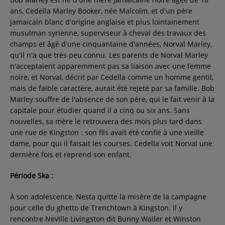
ans, Cedella Marley Booker, née Malcolm, et d'un père
Contact
jamaïcain blanc d'origine anglaise et plus lointainement
musulman syrienne, superviseur à cheval des travaux des
champs et âgé d'une cinquantaine d'années, Norval Marley,
Régie Publicitaire
qu'il n'a que très peu connu. Les parents de Norval Marley
n'acceptaient apparemment pas sa liaison avec une femme
noire, et Norval, décrit par Cedella comme un homme gentil,
Fréquences
mais de faible caractère, aurait été rejeté par sa famille. Bob
Marley souffre de l'absence de son père, qui le fait venir à la
capitale pour étudier quand il a cinq ou six ans. Sans
nouvelles, sa mère le retrouvera des mois plus tard dans
Recherche d'un titre
une rue de Kingston : son fils avait été confié à une vieille
dame, pour qui il faisait les courses. Cedella voit Norval une
dernière fois et reprend son enfant.
SE CONNECTER
Période Ska :
À son adolescence, Nesta quitte la misère de la campagne
pour celle du ghetto de Trenchtown à Kingston. Il y
rencontre Neville Livingston dit Bunny Wailer et Winston