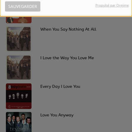
5
Words
Propulsé par Orejime
SAUVEGARDER
6
When You Say Nothing At All
7
I Love the Way You Love Me
8
Every Day I Love You
9
Love You Anyway