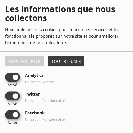
Top Titres
Les informations que nous
collectons
1
No Matter What
Nous utilisons des cookies pour fournir les services et les
fonctionnalités proposés sur notre site et pour améliorer
l'expérience de nos utilisateurs.
2
Picture of You
TOUT ACCEPTER
TOUT REFUSER
Analytics
3
Love Me for a Reason
Utilisation: Analyse
Activé
Twitter
Utilisation: Fonctionnalité
Activé
4
Father and Son
Facebook
Utilisation: Fonctionnalité
Activé