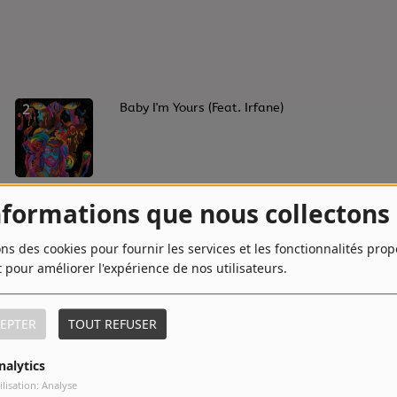
2
Baby I'm Yours (Feat. Irfane)
4
Shades Of Black
nformations que nous collectons
ons des cookies pour fournir les services et les fonctionnalités pro
t pour améliorer l'expérience de nos utilisateurs.
6
Break of Dawn
EPTER
TOUT REFUSER
nalytics
8
Baby I'm Yours - feat. Irfane
ilisation: Analyse