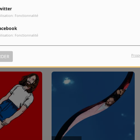
witter
ilisation: Fonctionnalité
10
Fantasy
acebook
ilisation: Fonctionnalité
Prop
RDER