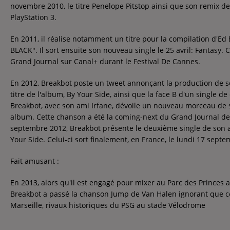
novembre 2010, le titre Penelope Pitstop ainsi que son remix 
Contact
PlayStation 3.
Contact
En 2011, il réalise notamment un titre pour la compilation d
BLACK". Il sort ensuite son nouveau single le 25 avril: Fantasy.
Régie Publicitaire
Grand Journal sur Canal+ durant le Festival De Cannes.
En 2012, Breakbot poste un tweet annonçant la production de so
titre de l'album, By Your Side, ainsi que la face B d'un single 
Fréquences
Breakbot, avec son ami Irfane, dévoile un nouveau morceau de s
album. Cette chanson a été la coming-next du Grand Journal de 
septembre 2012, Breakbot présente le deuxième single de son a
Your Side. Celui-ci sort finalement, en France, le lundi 17 sept
Recherche d'un titre
Fait amusant :
En 2013, alors qu'il est engagé pour mixer au Parc des Princes ava
Breakbot a passé la chanson Jump de Van Halen ignorant que ce 
Marseille, rivaux historiques du PSG au stade Vélodrome