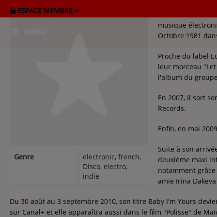
ESPACE MEMBRE
Breakbot, de son 
musique électroniq
MENU
Octobre 1981 dans
Proche du label E
HOME
leur morceau "Let 
l'album du groupe
RADIOPLAYER
En 2007, il sort 
CK RADIO Line-up
Records.
Enfin, en mai 2009
PODCASTS
Suite à son arrivé
Cultur'Ciné - Jean Meurice
Genre
electronic, french,
deuxième maxi inti
Disco, electro,
notamment grâce a
indie
amie Irina Dakeva
CONCOURS
Du 30 août au 3 septembre 2010, son titre Baby I'm Yours devi
sur Canal+ et elle apparaîtra aussi dans le film "Polisse" de Ma