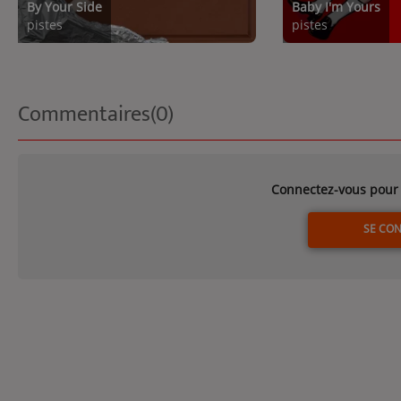
By Your Side
Baby I'm Yours
pistes
pistes
Commentaires(0)
Connectez-vous pour 
SE CO