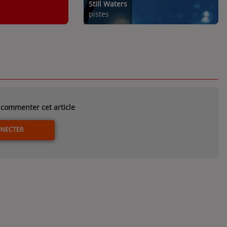
Still Waters
pistes
commenter cet article
NNECTER