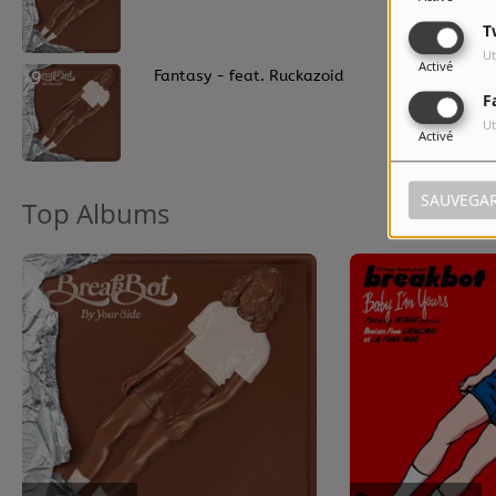
T
Ut
Activé
9
Fantasy - feat. Ruckazoid
F
Ut
Activé
SAUVEGA
Top Albums