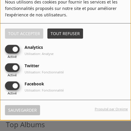
Nous utilisons des cookies pour fournir les services et les
7
Contact
fonctionnalités proposés sur notre site et pour améliorer
l'expérience de nos utilisateurs.
8
Je T'Aime Moi Non Plus
TOUT ACCEPTER
TOUT REFUSER
Analytics
Utilisation: Analyse
Activé
9
Harley Davidson
Twitter
Utilisation: Fonctionnalité
Activé
Facebook
10
Le Soleil
Utilisation: Fonctionnalité
Activé
Propulsé par Orejime
SAUVEGARDER
Top Albums