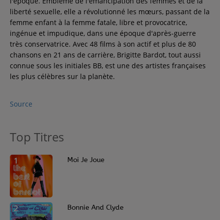
l'époque. Emblème de l'émancipation des femmes et de la
liberté sexuelle, elle a révolutionné les mœurs, passant de la
Contact
femme enfant à la femme fatale, libre et provocatrice,
ingénue et impudique, dans une époque d'après-guerre
très conservatrice. Avec 48 films à son actif et plus de 80
Régie Publicitaire
chansons en 21 ans de carrière, Brigitte Bardot, tout aussi
connue sous les initiales BB, est une des artistes françaises
les plus célèbres sur la planète.
Fréquences
Source
Recherche d'un titre
Top Titres
1
Moi Je Joue
SE CONNECTER
2
Bonnie And Clyde