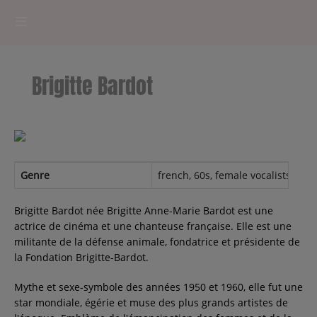
HOME
Brigitte Bardot
RADIOPLAYER
CK RADIO Line-up
PODCASTS
Genre
french, 60s, female vocalists, ye-
Cultur'Ciné - Jean Meurice
Brigitte Bardot née Brigitte Anne-Marie Bardot est une
actrice de cinéma et une chanteuse française. Elle est une
militante de la défense animale, fondatrice et présidente de
CONCOURS
la Fondation Brigitte-Bardot.
Mythe et sexe-symbole des années 1950 et 1960, elle fut une
star mondiale, égérie et muse des plus grands artistes de
Contact