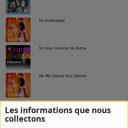
3
La madrague
4
Un Jour Comme Un Autre
5
Ne Me Laisse Pas L'Aimer
6
Une Histoire De Plage
Les informations que nous
collectons