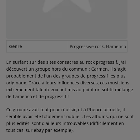
Contact
Régie Publicitaire
Genre
Progressive rock, Flamenco rock,
Fréquences
En surfant sur des sites consacrés au rock progressif, j¹ai
découvert un groupe hors du commun : Carmen. Il s¹agit
probablement de l'un des groupes de progressif les plus
Recherche d'un titre
originaux. Grâce à leurs influences diverses, ces musiciens
extrêmement talentueux ont mis au point un subtil mélange
de flamenco et de progressif !
SE CONNECTER
Ce groupe avait tout pour réussir, et à l¹heure actuelle, il
semble avoir été totalement oublié… Les albums, qui ne sont
plus édités, sont d'ailleurs introuvables (difficilement en
tous cas, sur ebay par exemple).