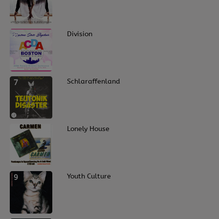
6
Division
7
Schlaraffenland
8
Lonely House
9
Youth Culture